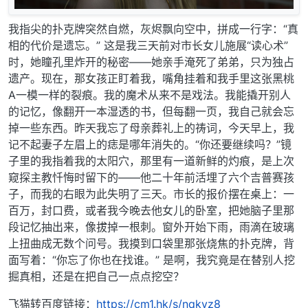
我指尖的扑克牌突然自燃，灰烬飘向空中，拼成一行字：“真
相的代价是遗忘。”​ 这是我三天前对市长女儿施展“读心术”
时，她瞳孔里炸开的秘密——她亲手淹死了弟弟，只为独占
遗产。现在，那女孩正盯着我，嘴角挂着和我手里这张黑桃
A一模一样的裂痕。我的魔术从来不是戏法。我能撬开别人
的记忆，像翻开一本湿透的书，但每翻一页，我自己就会忘
掉一些东西。昨天我忘了母亲葬礼上的祷词，今天早上，我
记不起妻子左眉上的痣是哪年消失的。“你还要继续吗？”镜
子里的我指着我的太阳穴，那里有一道新鲜的灼痕，是上次
窥探主教忏悔时留下的——他二十年前活埋了六个吉普赛孩
子，而我的右眼为此失明了三天。市长的报价摆在桌上：一
百万，封口费，或者我今晚去他女儿的卧室，把她脑子里那
段记忆抽出来，像拔掉一根刺。窗外开始下雨，雨滴在玻璃
上扭曲成无数个问号。我摸到口袋里那张烧焦的扑克牌，背
面写着：“你忘了你也在找谁。”​ 是啊，我究竟是在替别人挖
掘真相，还是在把自己一点点挖空？
飞猫转百度链接：
https://cm1.hk/s/nqkvz8