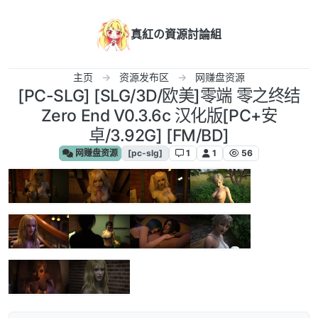
跳转至内容
真紅の資源討論組
主页
资源发布区
网赚盘资源
[PC-SLG] [SLG/3D/欧美]零端 零之终结
Zero End V0.3.6c 汉化版[PC+安
卓/3.92G] [FM/BD]
网赚盘资源
[pc-slg]
1
1
56