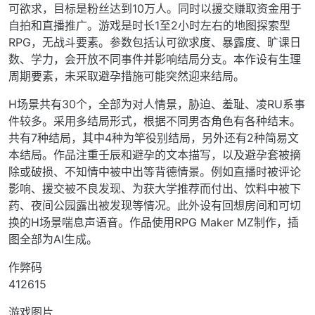
可欲求，目标是粉丝达到10万人。同时以援交赚取资金用于
自拍和直播推广。游戏是时长1至2小时左右的地图探索型
RPG，无战斗要素。参数包括认可欲求度、暴露度、旷课日
数、学力，会开放不同事件并影响结局分支。本作设有生理
周期要素，未采取避孕措施可能突然迎来结局。
H场景共有30个，全部为对人情景，胁迫、羞耻、凌RU系事
件较多。采用多结局形式，根据不同男杏角色有各种结末。
共有7种结局，其中4种为竿役别结局，另外还有2种简易文
本结局。作品注重壬辰和避孕的文本描写，以及避孕套被摘
除或破损、不知情中被中出等背德情景。例如直播时被评论
影响、援交被不良发现、为获大学推荐而付出、饮料中被下
药、夜间公园露出被发现等情况。此外设有回想房间和可切
换的H场景喘息声语音。作品使用RPG Maker MZ制作，插
图全部为AI生成。
作弊码
412615
游戏图片