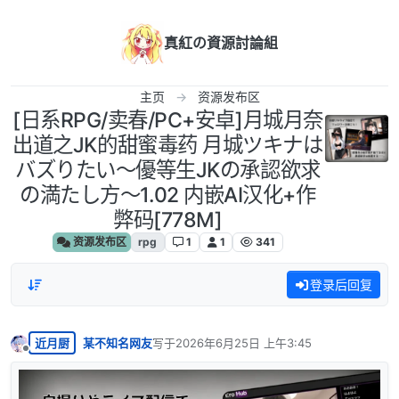
跳转至内容
真紅の資源討論組
主页
资源发布区
[日系RPG/卖春/PC+安卓]月城月奈
出道之JK的甜蜜毒药 月城ツキナは
バズりたい～優等生JKの承認欲求
の満たし方～1.02 内嵌AI汉化+作
弊码[778M]
资源发布区
rpg
1
1
341
登录后回复
近月厨
某不知名网友
写于
2026年6月25日 上午3:45
最后由 编辑
离线