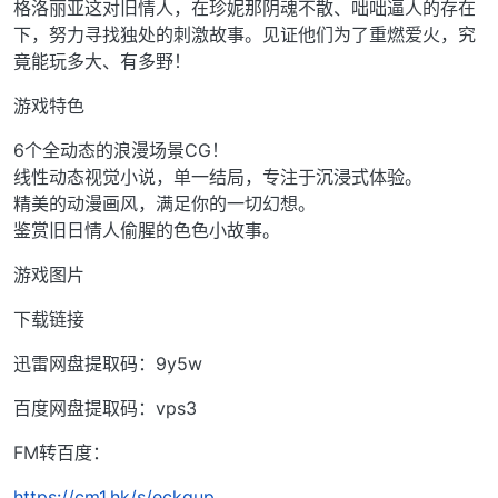
格洛丽亚这对旧情人，在珍妮那阴魂不散、咄咄逼人的存在
下，努力寻找独处的刺激故事。见证他们为了重燃爱火，究
竟能玩多大、有多野！
游戏特色
6个全动态的浪漫场景CG！
线性动态视觉小说，单一结局，专注于沉浸式体验。
精美的动漫画风，满足你的一切幻想。
鉴赏旧日情人偷腥的色色小故事。
游戏图片
下载链接
迅雷网盘提取码：9y5w
百度网盘提取码：vps3
FM转百度：
https://cm1.hk/s/eckgup