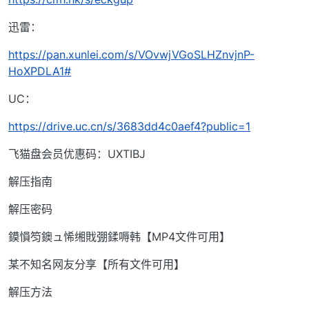
迅雷：
https://pan.xunlei.com/s/VOvwjVGoSLHZnvjnP-
HoXPDLA1#
UC：
https://drive.uc.cn/s/3683dd4c0aef4?public=1
飞猫盘会员优惠码：UXTIBJ
解压指南
解压密码
鏌愪笉鐭ュ悕缃戝弸鍒嗕韩【MP4文件可用】
某不知名网友分享【所有文件可用】
解压方法