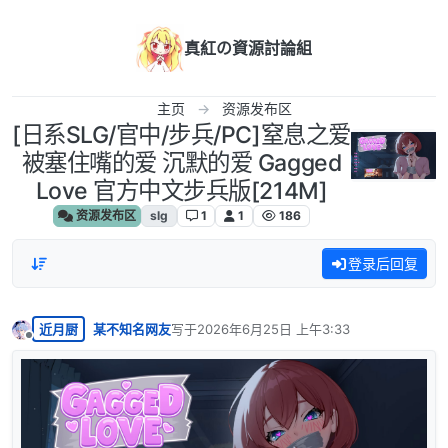
跳转至内容
真紅の資源討論組
主页
资源发布区
[日系SLG/官中/步兵/PC]窒息之爱
被塞住嘴的爱 沉默的爱 Gagged
Love 官方中文步兵版[214M]
资源发布区
slg
1
1
186
登录后回复
近月厨
某不知名网友
写于
2026年6月25日 上午3:33
最后由 编辑
离线