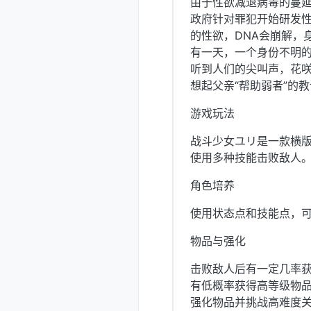
由于性欲减退病毒的蔓
政府针对罪犯开始研发
的性欲，DNA会崩解，
有一天，一个身份不明
听到人们的尖叫声，花
想起父亲“帮助弱者”的
游戏玩法
战斗少女ユリ是一款横
使用多种技能击败敌人
角色培养
使用状态点和技能点，
物品与强化
击败敌人后有一定几率
有低概率获得高等级物
强化物品并挑战高难度