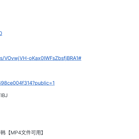
0
om/s/VOvwjVH-oKax0IWFsZbsfjBRA1#
/9498ce004f314?public=1
BJ
韩【MP4文件可用】