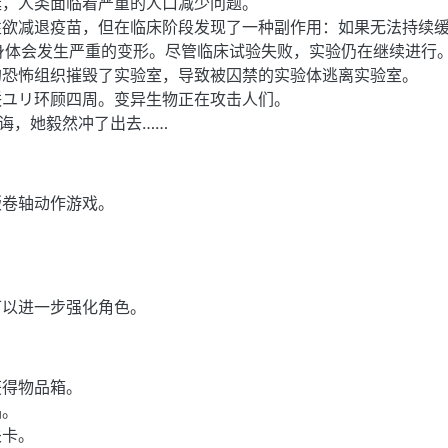
延，人类面临着严重的人口减少问题。
性欲减退疫苗，但在临床阶段发现了一种副作用：如果无法持续
身体会发生严重的变形。尽管临床试验失败，实验仍在继续进行
的恐怖组织摧毁了实验室，导致被囚禁的实验体逃离实验室。
咲ユリ环顾四周。变异生物正在攻击人们。
教诲，她毅然冲了出去……
版卷轴动作游戏。
。
可以进一步强化角色。
获得物品箱。
品。
关卡。