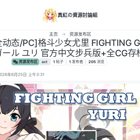
真紅の資源討論組
主页
资源发布区
动态/PC]格斗少女尤里 FIGHTING GIR
ール ユリ 官方中文步兵版+全CG存档[
资源发布区
act
1
帖子
1
发布者
205
浏览
026年6月25日 上午3:31
 编辑