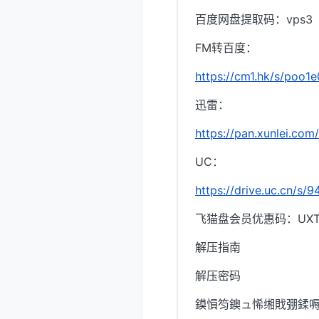
百度网盘提取码：vps3
FM转百度：
https://cm1.hk/s/poo1e
迅雷：
https://pan.xunlei.c
UC：
https://drive.uc.cn/s
飞猫盘会员优惠码：UXTI
解压指南
解压密码
鏌愪笉鐭ュ悕缃戝弸鍒嗕