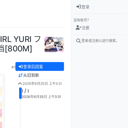
登录
没有帐号？
注册
L YURI フ
登录或注册以进行搜索。
800M]
登录后回复
#1
从旧到新
2026年6月25日 上午3:31
1 / 1
2026年6月25日 上午3:31