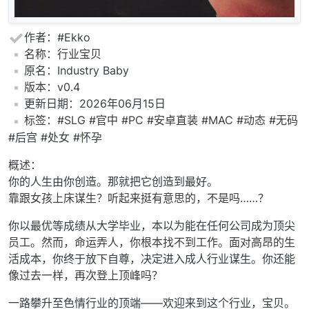
作者：#Ekko
️名称：行业宝贝
️原名：Industry Baby
️版本：v0.4
️更新日期：2026年06月15日
️标签：#SLG #官中 #PC #安卓直装 #MAC #动态 #无码
#后宫 #处女 #怀孕
概述：
你的人生由你创造。那就把它创造到最好。
靠跟女孩上床谋生？听起来挺有意思的，不是吗……？
你以最优等成绩从大学毕业，本以为能在任何公司成为顶尖
员工。然而，命运弄人，你根本找不到工作。面对高昂的生
活成本，你终于放下自尊，决定进入成人行业谋生。你还能
像过去一样，再次登上顶峰吗？
一路攀升至色情行业的顶端——欢迎来到这个行业，宝贝。