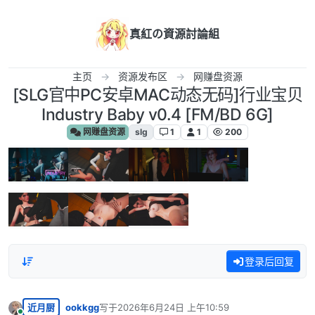
跳转至内容
真紅の資源討論組
主页
资源发布区
网赚盘资源
[SLG官中PC安卓MAC动态无码]行业宝贝
Industry Baby v0.4 [FM/BD 6G]
网赚盘资源
slg
1
1
200
登录后回复
近月厨
ookkgg
写于
2026年6月24日 上午10:59
最后由 编辑