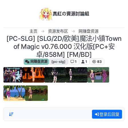
跳转至内容
真紅の資源討論組
主页
资源发布区
网赚盘资源
[PC-SLG] [SLG/2D/欧美]魔法小镇Town
of Magic v0.76.000 汉化版[PC+安
卓/858M] [FM/BD]
网赚盘资源
[pc-slg]
1
1
83
登录后回复