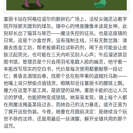
塞丽卡站在阿格拉诺尔的鹅卵石广场上，法杖尖端还沾着学
院开除那天蹭到的煤灰。镇中心的喷泉雕像本该是女神，此
刻却长出了猫耳与尾巴——魔法失控的征兆，也是这座镇的
日常。这是个沙盒世界，没有强制主线，只有无数岔路：清
晨去炼金工坊，帮老板娘莉拉试新药剂，喝下去可能会让皮
肤泛起荧光，也可能在三天内听见别人心声；午后溜进禁忌
图书馆，管理员是个只会用羽毛笔戳人脸的幽灵，他守着一
本能改写现实的空白书，代价是每次使用都要献祭一段记
忆；黄昏去酒馆后巷，找那个总在削苹果的盗贼托马斯——
他嘴上说只想偷点值钱货，眼睛却总往塞丽卡的腰链上飘。
魔力在这里不是工具，是欲望的延伸。塞丽卡能织出让人沉
沦的梦境，也能把吻变成锁链。她渐渐发现，镇上每个人都
在用魔法掩盖某段过去，而她自己的法力暴走，或许正是为
了撕开这些伪装。今夜，她要在月圆前决定：是继续当个玩
世不恭的法师，还是用最后一丝清醒，解开全镇共用的那个
诅咒。