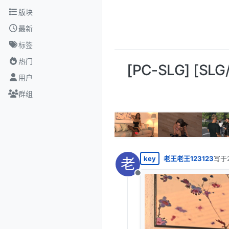
跳转至内容
版块
最新
标签
热门
[PC-SLG] [SL
用户
群组
key
老王老王123123
写于
老
最后
离线