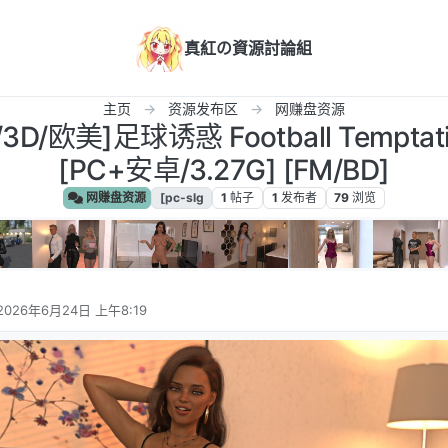
真紅の資源討論組
主页
资源发布区
网赚盘资源
G/3D/欧美]足球诱惑 Football Temptat
[PC+安卓/3.27G] [FM/BD]
网赚盘资源
[pc-slg
1
帖子
1
发布者
79
浏览
2026年6月24日 上午8:19
由 编辑