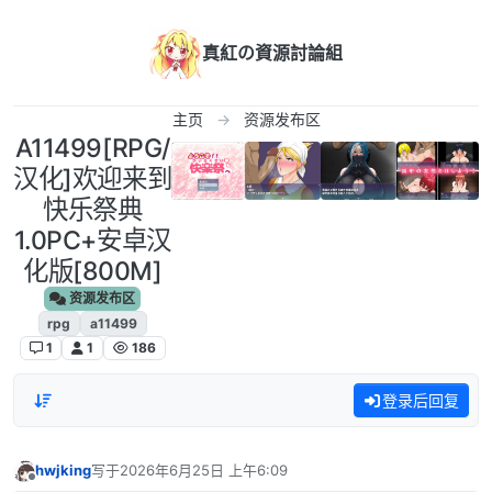
跳转至内容
真紅の資源討論組
主页
资源发布区
A11499[RPG/
汉化]欢迎来到
快乐祭典
1.0PC+安卓汉
化版[800M]
资源发布区
rpg
a11499
1
1
186
登录后回复
hwjking
写于
2026年6月25日 上午6:09
最后由 编辑
离线