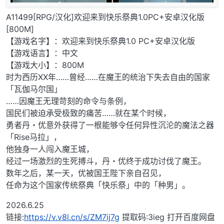
A11499[RPG/汉化]欢迎来到快乐祭典1.0PC+安卓汉化版
[800M]
【游戏名字】：欢迎来到快乐祭典1.0 PC+安卓汉化版
【游戏语言】：中文
【游戏大小】：800M
时为西历XX年……曾经……在魔王的统治下失去自由的国家
「瓦伽马尔国」
……因魔王无理苛刻的命令与条例，
国民们被迫承受极致的痛苦……就在某个时候，
勇者丹・优意外获得了一根能够令任何异性沉沦的魔法之器
「Rise马拉」，
他独身一人闯入魔王城，
经过一场激烈的生死搏斗，丹・优终于成功讨伐了魔王。
数年之后，某一天，优被国王陛下亲自召见，
任命为这个国家传统祭典「快乐祭」中的「种男」。
2026.6.25
链接:
https://v.v8l.cn/s/ZM7ij7g
提取码:3ieg 打开百度网盘