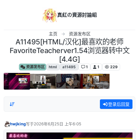
跳转至内容
真紅の資源討論組
主页
资源发布区
A11495[HTML/汉化]最喜欢的老师
FavoriteTeacherver1.54浏览器转中文
[4.4G]
资源发布区
html
a11495
1
1
229
登录后回复
hwjking
写于
2026年6月25日 上午6:05
最后由 编辑
离线