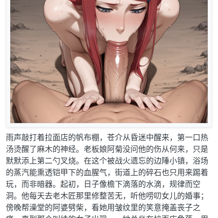
雨声敲打着拉面店的帆布棚，苍介从昏迷中醒来，第一口热
汤烫醒了麻木的神经。老板娘阿菊没问他的伤从何来，只是
默默添上第二勺叉烧。在这个被战火遗忘的边陲小镇，浴场
的蒸汽能熏透铠甲下的血腥气，街道上的碎石也只用来踢着
玩，而非暗器。起初，日子像檐下滴落的水滴，规律而空
洞。他每天去老木匠那里修整苦无，听他唠叨女儿的婚事；
傍晚帮澡堂的阿婆劈柴，看她用皱纹里的笑意掩盖丧子之