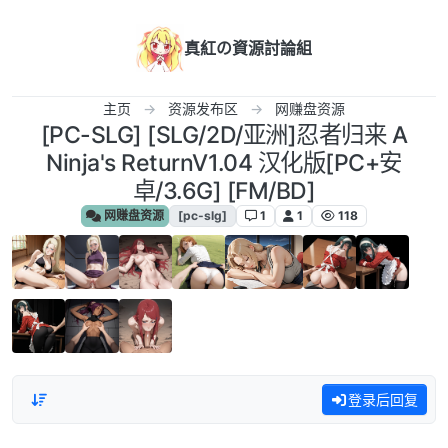
跳转至内容
真紅の資源討論組
主页
资源发布区
网赚盘资源
[PC-SLG] [SLG/2D/亚洲]忍者归来 A
Ninja's ReturnV1.04 汉化版[PC+安
卓/3.6G] [FM/BD]
网赚盘资源
[pc-slg]
1
1
118
登录后回复