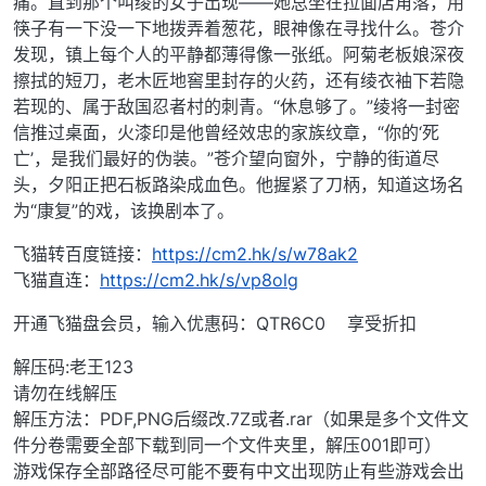
痛。直到那个叫绫的女子出现——她总坐在拉面店角落，用
筷子有一下没一下地拨弄着葱花，眼神像在寻找什么。苍介
发现，镇上每个人的平静都薄得像一张纸。阿菊老板娘深夜
擦拭的短刀，老木匠地窖里封存的火药，还有绫衣袖下若隐
若现的、属于敌国忍者村的刺青。“休息够了。”绫将一封密
信推过桌面，火漆印是他曾经效忠的家族纹章，“你的‘死
亡’，是我们最好的伪装。”苍介望向窗外，宁静的街道尽
头，夕阳正把石板路染成血色。他握紧了刀柄，知道这场名
为“康复”的戏，该换剧本了。
飞猫转百度链接：
https://cm2.hk/s/w78ak2
飞猫直连：
https://cm2.hk/s/vp8olg
开通飞猫盘会员，输入优惠码：QTR6C0 享受折扣
解压码:老王123
请勿在线解压
解压方法：PDF,PNG后缀改.7Z或者.rar（如果是多个文件文
件分卷需要全部下载到同一个文件夹里，解压001即可）
游戏保存全部路径尽可能不要有中文出现防止有些游戏会出