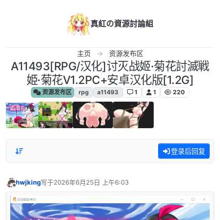
跳转至内容
真紅の資源討論組
主页
资源发布区
A11493[RPG/汉化]讨灭战姬·菊花討滅戦
姫·菊花V1.2PC+安卓汉化版[1.2G]
资源发布区
rpg
a11493
1
1
220
登录后回复
hwjking
写于
2026年6月25日 上午6:03
最后由 编辑
离线