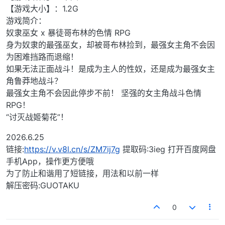
【游戏大小】：1.2G
游戏简介：
奴隶巫女 x 暴徒哥布林的色情 RPG
身为奴隶的最强巫女，却被哥布林捡到，最强女主角不会因
为困难挡路而退缩！
如果无法正面战斗！是成为主人的性奴，还是成为最强女主
角鲁莽地战斗？
最强女主角不会因此停步不前！ 坚强的女主角战斗色情
RPG！
“讨灭战姬菊花”！
2026.6.25
链接:
https://v.v8l.cn/s/ZM7ij7g
提取码:3ieg 打开百度网盘
手机App，操作更方便哦
为了防止和谐用了短链接，用法和以前一样
解压密码:GUOTAKU
0