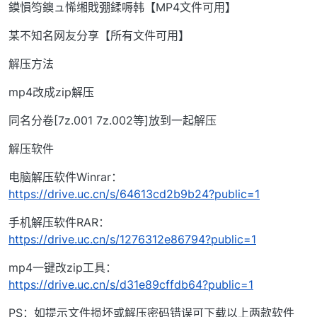
鏌愪笉鐭ュ悕缃戝弸鍒嗕韩【MP4文件可用】
某不知名网友分享【所有文件可用】
解压方法
mp4改成zip解压
同名分卷[7z.001 7z.002等]放到一起解压
解压软件
电脑解压软件Winrar：
https://drive.uc.cn/s/64613cd2b9b24?public=1
手机解压软件RAR：
https://drive.uc.cn/s/1276312e86794?public=1
mp4一键改zip工具：
https://drive.uc.cn/s/d31e89cffdb64?public=1
PS：如提示文件损坏或解压密码错误可下载以上两款软件