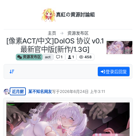
跳转至内容
真紅の資源討論組
主页
资源发布区
[像素ACT/中文]DolOS 协议 v0.1
最新官中版[新作/1.3G]
资源发布区
act
1
1
458
登录后回复
近月厨
某不知名网友
写于
2026年6月24日 上午3:11
最后由 编辑
离线