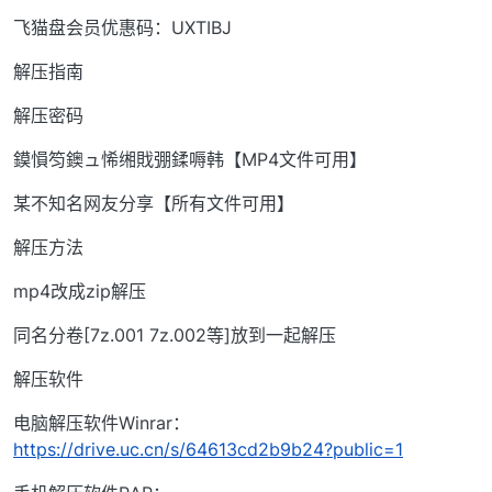
飞猫盘会员优惠码：UXTIBJ
解压指南
解压密码
鏌愪笉鐭ュ悕缃戝弸鍒嗕韩【MP4文件可用】
某不知名网友分享【所有文件可用】
解压方法
mp4改成zip解压
同名分卷[7z.001 7z.002等]放到一起解压
解压软件
电脑解压软件Winrar：
https://drive.uc.cn/s/64613cd2b9b24?public=1