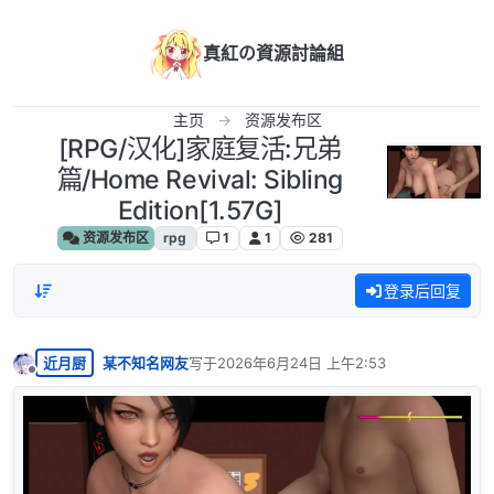
跳转至内容
真紅の資源討論組
主页
资源发布区
[RPG/汉化]家庭复活:兄弟
篇/Home Revival: Sibling
Edition[1.57G]
资源发布区
rpg
1
1
281
登录后回复
近月厨
某不知名网友
写于
2026年6月24日 上午2:53
最后由 编辑
离线