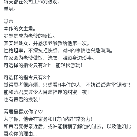
每天都在公司工作到很晚。
单身。
◎蒂
本作的女主角。
梦想是成为老爷的新娘。
其实是处女，并恳求老爷教给他第一次。
性格坦率，不擅抗拒快感。对H的事情也兴趣满满。
在家会为老爷做饭、洗衣，照顾身边琐事。
可选择的指令只有3个！能轻松游玩！
可选择的指令只有3个！
觉得思考很麻烦、只想看H事件的人，不妨试试选择"调教"！
能和蒂君度过令人目眩神迷的甜蜜一夜！
也有蒂君的换装！
蒂君最喜欢你了♡
为了你，他会在家务和H方面都非常努力！
和蒂君变得亲近后，或许能稍稍了解他的过去，以及他如此
喜欢你的理由...