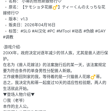
️名称： 小蒂的色色新娘修行♡
️原名：【ケモショタ花嫁
】ティーくんのえっちな花
嫁修行♡
️版本：v1.3
️贩卖日：2026年04月16日
️标签：#SLG #AI汉化 #PC #MTool #动态 #伪娘 #GAY
#调教
·游戏介绍·
20XX年，政府决定对逐年减少的邻人族，尤其是兽人进行保
护。
在名为《兽人花嫁法》的法案施行后的某一天，该法案规定
要为符合条件的单身男性分配兽人新娘。
工作疲惫回到家的我，等待着的是一只猫兽人花嫁
蒂。
总之，我决定先和蒂一起度过10天的适应性检验期，两人的
生活就此开始。
▼登场人物介绍▼
◎我（老爷）
本作的主人公。