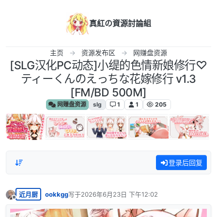
跳转至内容
真紅の資源討論組
主页
资源发布区
网赚盘资源
[SLG汉化PC动态]小缇的色情新娘修行♡
ティーくんのえっちな花嫁修行 v1.3
[FM/BD 500M]
网赚盘资源
slg
1
1
205
登录后回复
近月厨
ookkgg
写于
2026年6月23日 下午12:02
最后由 编辑
离线