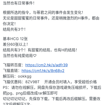
当然也有日常事件！
根据所选的指令，与蒂君之间的事件会发生变化！
无论是甜甜蜜蜜的日常事件，还是稍微激烈的H事件，都由
你决定！
结局共有3个！
基本HCG 12张
差分60张以上！
结局共有3个！有甜蜜的结局，也有H的结局！
当然也有纯爱结局♡
飞猫转百度：
https://cm2.hk/s/adfr39
飞猫直链：
https://cm1.hk/s/8n68y2
解压码：ookkgg
飞猫优惠码：8ZV9BT 开通会员时填入，享受超低价格
PS：请勿在线解压，网盘先保存游戏避免压缩损坏，下载后
把jpg、png后缀改成rar解压即可
切记切记切记，先保存下载，下载后再改后缀解压。需要改
2次后缀解压2次。