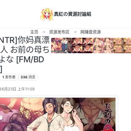
真紅の資源討論組
主页
资源发布区
网赚盘资源
 NTR]你妈真漂
人 お前の母ち
 [FM/BD
]
1
发布者
336
浏览
年6月23日 上午11:59
辑