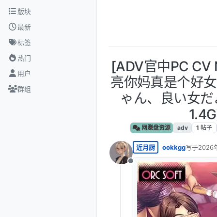
跳转至内容
版块
最新
标签
热门
[ADV官中PC CV
用户
亮你妈真是个好女
群组
ゃん、良い女だよな
1.4G
网赚盘资源
adv
1
帖子
近月厨
ookkgg
写于
2026
最后由 编
离线