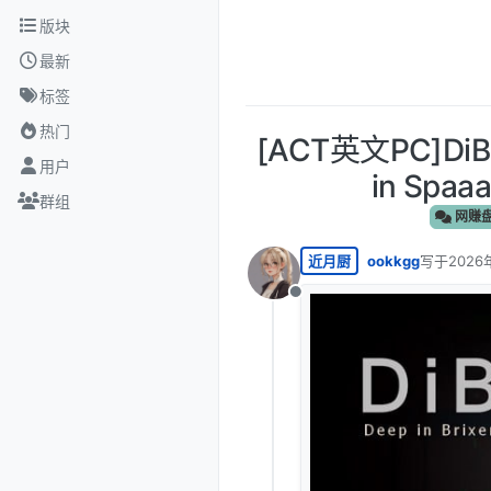
跳转至内容
版块
最新
标签
热门
[ACT英文PC]DiB
用户
in Spaa
群组
网赚
近月厨
ookkgg
写于
2026
最后由 编
离线