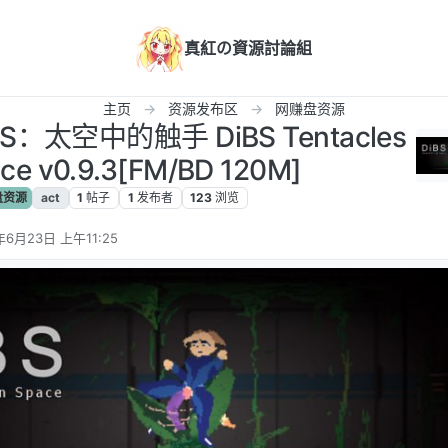
真紅の資源討論組
主页
资源发布区
网赚盘资源
S：太空中的触手 DiBS Tentacles
ace v0.9.3[FM/BD 120M]
盘资源
act
1
帖子
1
发布者
123
浏览
年6月23日 上午11:25
辑