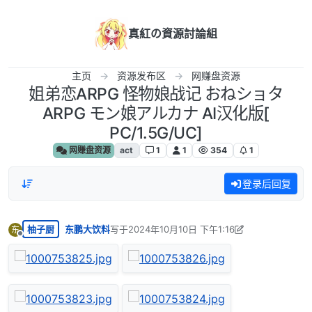
跳转至内容
真紅の資源討論組
主页
资源发布区
网赚盘资源
姐弟恋ARPG 怪物娘战记 おねショタ
ARPG モン娘アルカナ AI汉化版[
PC/1.5G/UC]
网赚盘资源
act
1
1
354
1
登录后回复
柚子厨
东鹏大饮料
写于
2024年10月10日 下午1:16
东
最后由 东鹏大饮料 编辑
2024年10月10日 上午8:1
离线