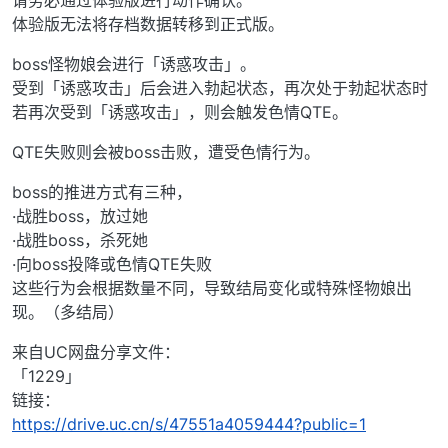
请务必通过体验版进行动作确认。
体验版无法将存档数据转移到正式版。
boss怪物娘会进行「诱惑攻击」。
受到「诱惑攻击」后会进入勃起状态，再次处于勃起状态时
若再次受到「诱惑攻击」，则会触发色情QTE。
QTE失败则会被boss击败，遭受色情行为。
boss的推进方式有三种，
·战胜boss，放过她
·战胜boss，杀死她
·向boss投降或色情QTE失败
这些行为会根据数量不同，导致结局变化或特殊怪物娘出
现。（多结局）
来自UC网盘分享文件：
「1229」
链接：
https://drive.uc.cn/s/47551a4059444?public=1