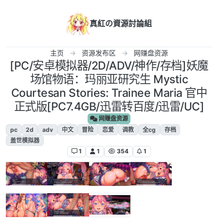
跳转至内容
真紅の資源討論組
主页
资源发布区
网赚盘资源
[PC/安卓模拟器/2D/ADV/神作/存档]妖魔
场馆物语：玛丽亚研究生 Mystic
Courtesan Stories: Trainee Maria 官中
正式版[PC7.4GB/迅雷转百度/迅雷/UC]
网赚盘资源
pc
2d
adv
中文
冒险
恋爱
调教
全cg
存档
盖世模拟器
1
1
354
1