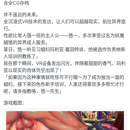
含全CG存档
并不遥远的未来。
全沉浸式VR技术的发达，让人们可以超越现实，前往异界旅
行。
性欲比常人强一倍的主人公——悠一，多次享受过名为妖魔
娼馆的异界成人服务。
某日，悠一听见习娼妇玛利亚·塞因特说，他被选作负责她新
人培训的教练了。
就在那个瞬间，VR设备发出闪光，伴随着甜甜的香气，玛利
亚以现实的肉体凭空出现了！
「如果因为这种事情就吃惊可不行哦～为了成为独当一面的
娼妇，接下来的色色新手培训，人家还得靠您多多帮忙才行
呢，请多指教咯，悠一先生」
游戏截图：