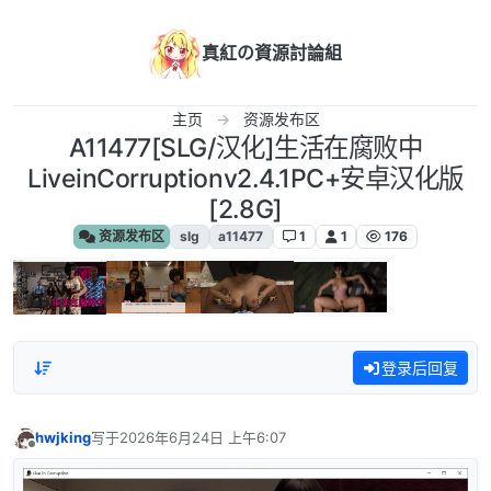
跳转至内容
真紅の資源討論組
主页
资源发布区
A11477[SLG/汉化]生活在腐败中
LiveinCorruptionv2.4.1PC+安卓汉化版
[2.8G]
资源发布区
slg
a11477
1
1
176
登录后回复
hwjking
写于
2026年6月24日 上午6:07
最后由 编辑
离线