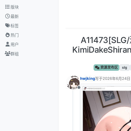
跳转至内容
版块
最新
标签
热门
A11473[S
用户
KimiDakeShir
群组
资源发布区
slg
hwjking
写于
2026年6月24日
最后由 编辑
离线