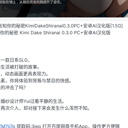
告知你的秘密KimiDakeShiranai0.3.0PC+安卓AI汉化版[1.5G]
 Kimi Dake Shiranai 0.3.0 PC+安卓AI汉化版
一款日系SLG，
静生活被打破的故事。
验，动态画面更具表现力。
元素，你将体验到背叛与禁忌的快感。
来的冲击了吗？
婚纱设计师Yui过着平静的生活。
意再次介入，却对接下来会发生什么浑然不知。
/ZM7ij7g
提取码:3ieg 打开百度网盘手机App，操作更方便哦