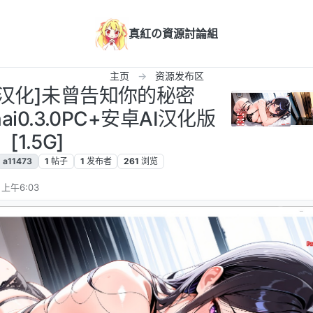
真紅の資源討論組
主页
资源发布区
LG/汉化]未曾告知你的秘密
anai0.3.0PC+安卓AI汉化版
[1.5G]
a11473
1
帖子
1
发布者
261
浏览
 上午6:03