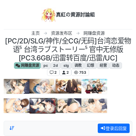
跳转至内容
真紅の資源討論組
主页
资源发布区
网赚盘资源
[PC/2D/SLG/神作/全CG/无码]台湾恋爱物
语⁵ 台湾ラブストーリー⁵ 官中无修版
[PC3.6GB/迅雷转百度/迅雷/UC]
网赚盘资源
pc
2d
slg
调教
幻想
经营
动态
2
2
753
登录后回复