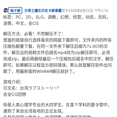
柚子厨
分享之魔女贝伦卡斯泰露
写于
2026年6月22日 下午2:14
最后由 编辑
离线
标签：PC，2D，SLG，调教，幻想，经营，动态，无码，
凌辱，中文，全CG
解压方法，必看！不然解压不了：
里面的链接自行选择喜欢的网盘下载即可，文件夹内的所有
压缩包都要下载，在同一文件夹下解压后缀为7z.001的文
件，解压出的视频文件后缀名mp4改为zip解压即可，必须
改成zip，最后再删除最后一个压缩包后缀名中的汉字，解压
即可。如果解压过程显示密码错误，那么就是解压软件出问
题了，用最新版的WinRAR解压就好了。
游戏介绍：
日文名：台湾ラブストーリー⁵
含全CG回想
你是人类心理学专业的大四学生，在某个学科的夏令营中，
遇到了来自台湾各地的五位女孩。