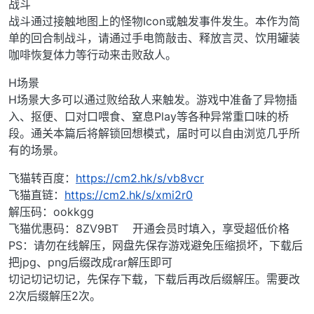
战斗
战斗通过接触地图上的怪物Icon或触发事件发生。本作为简
单的回合制战斗，请通过手电筒敲击、释放言灵、饮用罐装
咖啡恢复体力等行动来击败敌人。
H场景
H场景大多可以通过败给敌人来触发。游戏中准备了异物插
入、抠便、口对口喂食、窒息Play等各种异常重口味的桥
段。通关本篇后将解锁回想模式，届时可以自由浏览几乎所
有的场景。
飞猫转百度：
https://cm2.hk/s/vb8vcr
飞猫直链：
https://cm2.hk/s/xmi2r0
解压码：ookkgg
飞猫优惠码：8ZV9BT 开通会员时填入，享受超低价格
PS：请勿在线解压，网盘先保存游戏避免压缩损坏，下载后
把jpg、png后缀改成rar解压即可
切记切记切记，先保存下载，下载后再改后缀解压。需要改
2次后缀解压2次。