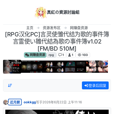
跳转至内容
真紅の資源討論組
主页
资源发布区
网赚盘资源
[RPG汉化PC]言灵使雏代结为歌的事件簿
言霊使い雛代結為歌の事件簿v1.02
[FM/BD 510M]
网赚盘资源
rpg
1
1
103
登录后回复
近月厨
ookkgg
写于
2026年6月22日 上午11:16
最后由 编辑
离线