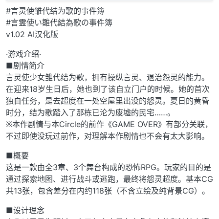
#言灵使雏代结为歌的事件簿
#言霊使い雛代結為歌の事件簿
v1.02 AI汉化版
·游戏介绍·
■剧情简介
言灵使少女雏代结为歌，拥有操纵言灵、退治怨灵的能力。
在迎来18岁生日后，她也到了该自立门户的时候。她的首次
独自任务，是去超度在一处空屋里出没的怨灵。夏日的黄昏
时分，结为歌踏入了那栋已沦为废墟的民宅……。
※本作剧情与本Circle的前作《GAME OVER》有部分关联，
不过即使没玩过前作，对理解本作剧情也不会有太大影响。
■概要
这是一款由全3章、3个舞台构成的恐怖RPG。玩家的目的是
通过探索地图、进行战斗或逃跑，最终将怨灵超度。基本CG
共13张，包含差分在内约118张（不含立绘及纯背景CG）。
■设计理念