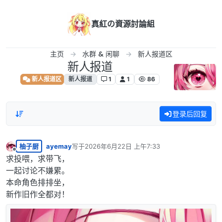
跳转至内容
真紅の資源討論組
主页
水群 & 闲聊
新人报道区
新人报道
新人报道区
新人报道
1
1
86
登录后回复
柚子厨
ayemay
写于
2026年6月22日 上午7:33
最后由 编辑
离线
求投喂，求带飞，
一起讨论不嫌累。
本命角色排排坐，
新作旧作全都对！