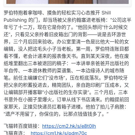
罗伯特抱着拿咖啡、摸鱼的轻松实习心态推开 Shill
Publishing 的门，却当场被父亲约翰塞进老板椅：“公司这半
年亏了十二万，现在它是你的了。”他回头想问“什么时候交
还”，只看见父亲拎着旧皮箱出门的背影——说是去环游世
界，三个月后回来验收。办公室里清一色是比他大一轮的女
编辑，没人把这毛头小子当老板。第一周，罗伯特连账目都
看不懂，老会计递来的报表像天书。直到某天深夜，他在废
纸堆里翻出三本被退回的稿子：一本讲单亲爸爸开出版社的
半自传、一本退休教师的菜谱集、一本边缘诗人的城市随
笔。前任主编嫌它们“没市场”，压在柜底落灰。罗伯特咬牙
把父亲的积蓄投进去，精简团队，亲自跑印刷厂压成本，又
让编辑部开播客聊“小出版社的生存实录”。三个月后，三本
书意外在小圈子里爆火，订单从线下书店涌来。约翰提前回
家那天，正撞见快递员扛着箱子进楼。他拍了拍儿子肩膀：
“遗产不用留了，你保住的，比那点钱值钱多了。”
飞猫转百度链接：
https://cm2.hk/s/e8t0lh
飞猫直连：
https://cm1.hk/s/pdm70c