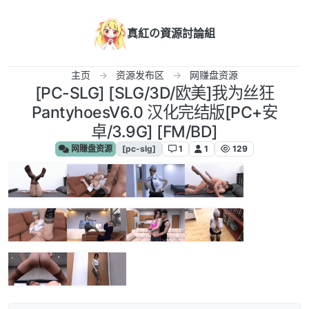
跳转至内容
真紅の資源討論組
主页
资源发布区
网赚盘资源
[PC-SLG] [SLG/3D/欧美]我为丝狂
PantyhoesV6.0 汉化完结版[PC+安
卓/3.9G] [FM/BD]
网赚盘资源
[pc-slg]
1
1
129