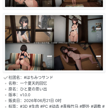
社团名：#はちみつサンド
️名称：一个夏天的回忆
️原名：ひと夏の思い出
️版本：v1.0.0
️贩卖日：2026年06月21日 0时
️标签：#3D #生肉 #PC #动态 #青梅竹马 #野外 #调教 #