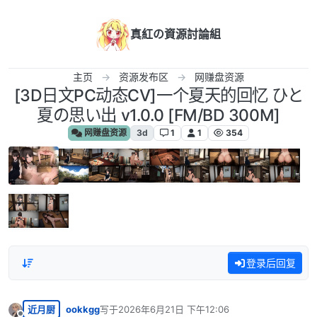
跳转至内容
真紅の資源討論組
主页
资源发布区
网赚盘资源
[3D日文PC动态CV]一个夏天的回忆 ひと
夏の思い出 v1.0.0 [FM/BD 300M]
网赚盘资源
3d
1
1
354
登录后回复
近月厨
ookkgg
写于
2026年6月21日 下午12:06
最后由 编辑