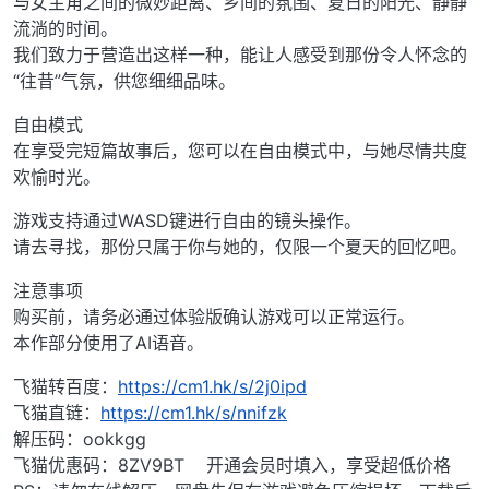
与女主角之间的微妙距离、乡间的氛围、夏日的阳光、静静
流淌的时间。
我们致力于营造出这样一种，能让人感受到那份令人怀念的
“往昔”气氛，供您细细品味。
自由模式
在享受完短篇故事后，您可以在自由模式中，与她尽情共度
欢愉时光。
游戏支持通过WASD键进行自由的镜头操作。
请去寻找，那份只属于你与她的，仅限一个夏天的回忆吧。
注意事项
购买前，请务必通过体验版确认游戏可以正常运行。
本作部分使用了AI语音。
飞猫转百度：
https://cm1.hk/s/2j0ipd
飞猫直链：
https://cm1.hk/s/nnifzk
解压码：ookkgg
飞猫优惠码：8ZV9BT 开通会员时填入，享受超低价格