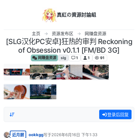
跳转至内容
真紅の資源討論組
主页
资源发布区
网赚盘资源
[SLG汉化PC安卓]狂热的审判 Reckoning
of Obsession v0.1.1 [FM/BD 3G]
网赚盘资源
slg
1
1
91
登录后回复
近月厨
ookkgg
写于
2026年6月16日 下午1:33
最后由 编辑