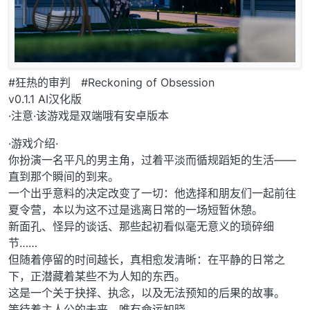
#狂热的审判 #Reckoning of Obsession
v0.1.1 AI汉化版
·注意·该游戏是双端哦有安卓版本
·游戏介绍·
你扮演一名平凡的男主角，过着平淡而循规蹈矩的生活——
直到那个瞬间的到来。
一个出乎意料的决定改变了一切：他选择和朋友们一起前往
夏令营，本以为这不过是逃离日常的一场短暂休憩。
新面孔、怪异的谈话、那些起初看似毫无意义的琐碎细
节……
但随着停留的时间越长，真相愈发清晰：在平静的日常之
下，正潜藏着某些不为人知的东西。
这是一个关于抉择、执念，以及无法预知的后果的故事。
等待着主人公的未来，唯有命运知晓。