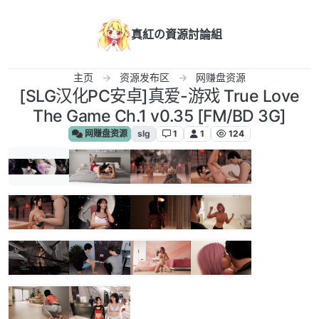
跳转至内容
真紅の資源討論組
主页
资源发布区
网赚盘资源
[SLG汉化PC安卓]真爱-游戏 True Love
The Game Ch.1 v0.35 [FM/BD 3G]
网赚盘资源
slg
1
1
124