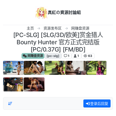
跳转至内容
真紅の資源討論組
主页
资源发布区
网赚盘资源
[PC-SLG] [SLG/3D/欧美]赏金猎人
Bounty Hunter 官方正式完结版
[PC/0.37G] [FM/BD]
网赚盘资源
[pc-slg]
1
1
63
登录后回复