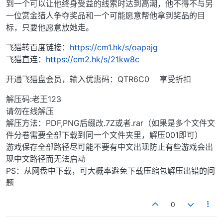
到一个可以让他终身受益的线索时达到高潮，他不得不与另
一位赏金猎人争夺奖品和一个可能愿意帮他拿到奖品的目
标，只要他愿意放她走。
飞猫转百度链接：
https://cm1.hk/s/oapajg
飞猫直连：
https://cm2.hk/s/21kw8c
开通飞猫盘会员，输入优惠码：QTR6C0 享受折扣
解压码:老王123
请勿在线解压
解压方法：PDF,PNG后缀改.7Z或者.rar（如果是多个文件文
件分卷需要全部下载到同一个文件夹里，解压001即可）
游戏保存全部路径尽可能不要有中文出现防止有些游戏会出
现中文路径而无法启动
PS：从网盘中下载，可大概率避免下载压缩包解压出错的问
题
0