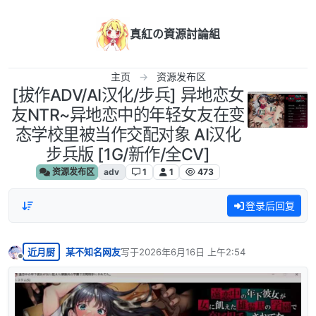
跳转至内容
真紅の資源討論組
主页
资源发布区
[拔作ADV/AI汉化/步兵] 异地恋女
友NTR~异地恋中的年轻女友在变
态学校里被当作交配对象 AI汉化
步兵版 [1G/新作/全CV]
资源发布区
adv
1
1
473
登录后回复
近月厨
某不知名网友
写于
2026年6月16日 上午2:54
最后由 编辑
离线