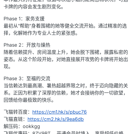
卡牌的内容会发生剧烈变化。
Phase 1：家务支援
最初从"帮助"身着围裙的她等健全交流开始。通过精准的选
择，化解她作为专业人士的紧张感。
Phase 2：开放与燥热
随着信赖提升、房间温度上升，她会脱下围裙，展露私密的
姿态。从这个阶段开始，对她直接展开攻势的卡牌将开始出
现。
Phase 3：至福的交流
当信赖达到最高潮、暑热超越界限之时，终于迈向隐藏的关
系。正因为积累了深厚的信赖，她才会接纳你的一切欲望，
回馈给你最极致的快乐。
飞猫转百度：
https://cm1.hk/s/pbuc76
飞猫直链：
https://cm2.hk/s/9ea6db
解压码：ookkgg
飞猫优惠码：8ZV9BT 开通会员时填入，享受超低价格