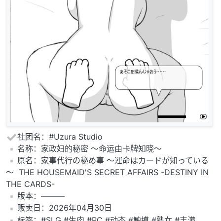
社团名：#Uzura Studio
️名称：家政妇的秘密 ～命运由卡牌知晓～
️原名：家事代行の秘め事 ～運命はカードが知っている
～ THE HOUSEMAID'S SECRET AFFAIRS -DESTINY IN
THE CARDS-
️版本：———
️贩卖日：2026年04月30日
️标签：#SLG #生肉 #PC #动态 #触摸 #熟女 #丰满