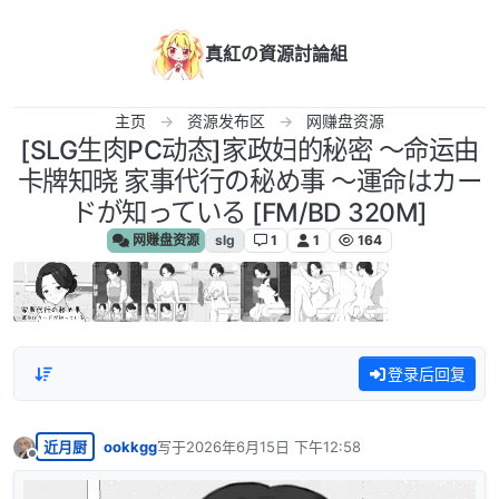
跳转至内容
真紅の資源討論組
主页
资源发布区
网赚盘资源
[SLG生肉PC动态]家政妇的秘密 ～命运由
卡牌知晓 家事代行の秘め事 ～運命はカー
ドが知っている [FM/BD 320M]
网赚盘资源
slg
1
1
164
登录后回复
近月厨
ookkgg
写于
2026年6月15日 下午12:58
最后由 编辑
离线