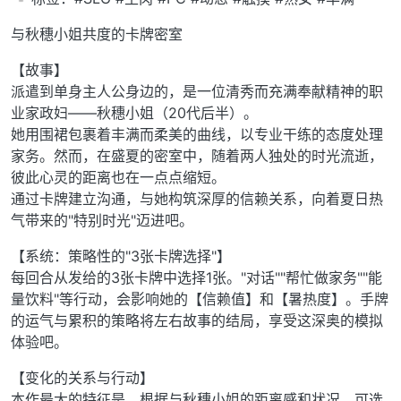
与秋穗小姐共度的卡牌密室
【故事】
派遣到单身主人公身边的，是一位清秀而充满奉献精神的职
业家政妇——秋穗小姐（20代后半）。
她用围裙包裹着丰满而柔美的曲线，以专业干练的态度处理
家务。然而，在盛夏的密室中，随着两人独处的时光流逝，
彼此心灵的距离也在一点点缩短。
通过卡牌建立沟通，与她构筑深厚的信赖关系，向着夏日热
气带来的"特别时光"迈进吧。
【系统：策略性的"3张卡牌选择"】
每回合从发给的3张卡牌中选择1张。"对话""帮忙做家务""能
量饮料"等行动，会影响她的【信赖值】和【暑热度】。手牌
的运气与累积的策略将左右故事的结局，享受这深奥的模拟
体验吧。
【变化的关系与行动】
本作最大的特征是，根据与秋穗小姐的距离感和状况，可选