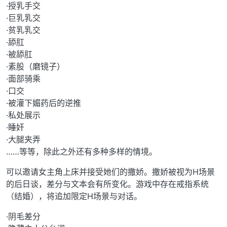
·授乳手交
·巨乳乳交
·贫乳乳交
·舔肛
·被舔肛
·素股（磨镜子）
·面部骑乘
·口交
·被灌下媚药后的逆推
·私处展示
·睡奸
·大腿夹弄
……等等，除此之外还有多种多样的情境。
可以邀请女主角上床并接受她们的撒娇。撒娇被视为H场景
的后日谈，差分与文本会有所变化。游戏中存在戒指系统
（结婚），将追加限定H场景与对话。
·阴毛差分