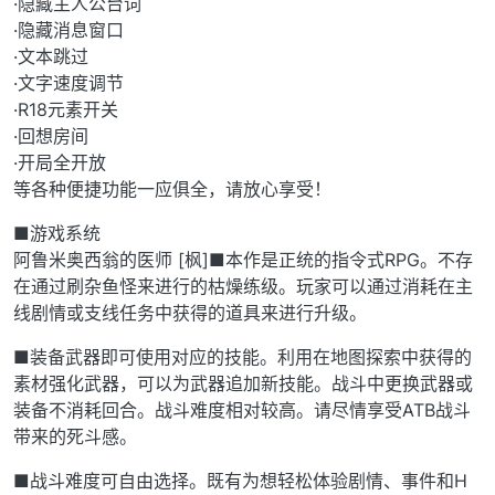
·隐藏主人公台词
·隐藏消息窗口
·文本跳过
·文字速度调节
·R18元素开关
·回想房间
·开局全开放
等各种便捷功能一应俱全，请放心享受！
■游戏系统
阿鲁米奥西翁的医师 [枫]■本作是正统的指令式RPG。不存
在通过刷杂鱼怪来进行的枯燥练级。玩家可以通过消耗在主
线剧情或支线任务中获得的道具来进行升级。
■装备武器即可使用对应的技能。利用在地图探索中获得的
素材强化武器，可以为武器追加新技能。战斗中更换武器或
装备不消耗回合。战斗难度相对较高。请尽情享受ATB战斗
带来的死斗感。
■战斗难度可自由选择。既有为想轻松体验剧情、事件和H