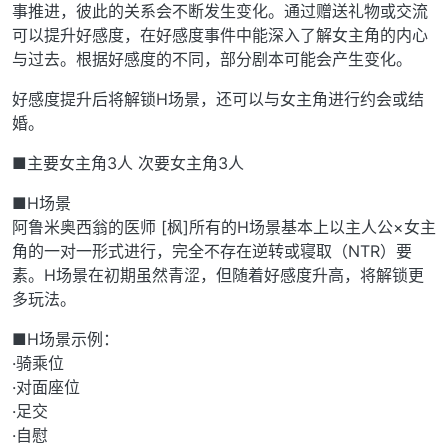
事推进，彼此的关系会不断发生变化。通过赠送礼物或交流
可以提升好感度，在好感度事件中能深入了解女主角的内心
与过去。根据好感度的不同，部分剧本可能会产生变化。
好感度提升后将解锁H场景，还可以与女主角进行约会或结
婚。
■主要女主角3人 次要女主角3人
■H场景
阿鲁米奥西翁的医师 [枫]所有的H场景基本上以主人公×女主
角的一对一形式进行，完全不存在逆转或寝取（NTR）要
素。H场景在初期虽然青涩，但随着好感度升高，将解锁更
多玩法。
■H场景示例：
·骑乘位
·对面座位
·足交
·自慰