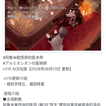
#阿鲁米欧西昂的医术师
#アルミオシオンの医術師
v1.15 AI汉化版【2026年06月13日 更新】
·v1.15更新介绍·
・错别字修正、漏洞修复
·游戏介绍·
■主线剧情
阿鲁米奥西翁的医师 [枫]在“医生”遭到迫害并被驱逐的温伯