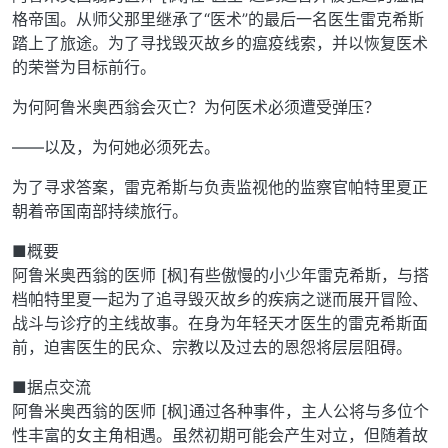
格帝国。从师父那里继承了“医术”的最后一名医生雷克希斯
踏上了旅途。为了寻找毁灭故乡的瘟疫线索，并以恢复医术
的荣誉为目标前行。
为何阿鲁米奥西翁会灭亡？为何医术必须遭受弹压？
——以及，为何她必须死去。
为了寻求答案，雷克希斯与负责监视他的监察官帕特里夏正
朝着帝国南部持续旅行。
■概要
阿鲁米奥西翁的医师 [枫]有些傲慢的小少年雷克希斯，与搭
档帕特里夏一起为了追寻毁灭故乡的疾病之谜而展开冒险、
战斗与诊疗的主线故事。在身为年轻天才医生的雷克希斯面
前，迫害医生的民众、宗教以及过去的恩怨将层层阻碍。
■据点交流
阿鲁米奥西翁的医师 [枫]通过各种事件，主人公将与多位个
性丰富的女主角相遇。虽然初期可能会产生对立，但随着故