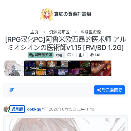
跳转至内容
真紅の資源討論組
主页
资源发布区
网赚盘资源
[RPG汉化PC]阿鲁米欧西昂的医术师 アル
ミオシオンの医術師v1.15 [FM/BD 1.2G]
网赚盘资源
rpg
1
1
141
登录后回复
近月厨
ookkgg
写于
2026年6月15日 上午11:40
最后由 编辑
在线