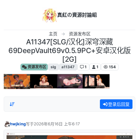
跳转至内容
真紅の資源討論組
主页
资源发布区
A11347[SLG/汉化]深穹深藏
69DeepVault69v0.5.9PC+安卓汉化版
[2G]
资源发布区
slg
a11347
1
1
154
登录后回复
hwjking
写于
2026年6月16日 上午6:17
最后由 编辑
离线