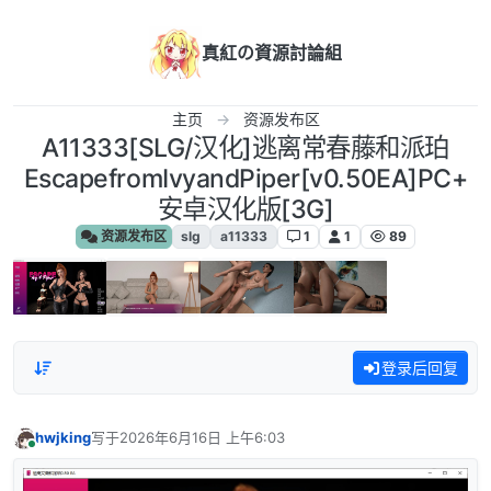
跳转至内容
真紅の資源討論組
主页
资源发布区
A11333[SLG/汉化]逃离常春藤和派珀
EscapefromIvyandPiper[v0.50EA]PC+
安卓汉化版[3G]
资源发布区
slg
a11333
1
1
89
登录后回复
hwjking
写于
2026年6月16日 上午6:03
最后由 编辑
在线