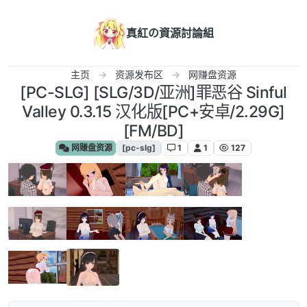
跳转至内容
真紅の資源討論組
主页
资源发布区
网赚盘资源
[PC-SLG] [SLG/3D/亚洲]罪恶谷 Sinful
Valley 0.3.15 汉化版[PC+安卓/2.29G]
[FM/BD]
网赚盘资源
[pc-slg]
1
1
127