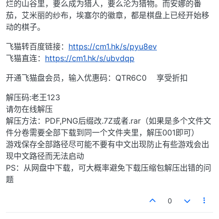
烂的山谷里，要么成为猎人，要么沦为猎物。而安娜的番
茄，艾米丽的纱布，埃塞尔的徽章，都是棋盘上已经开始移
动的棋子。
飞猫转百度链接：
https://cm1.hk/s/pyu8ev
飞猫直连：
https://cm1.hk/s/ubvdqp
开通飞猫盘会员，输入优惠码：QTR6C0 享受折扣
解压码:老王123
请勿在线解压
解压方法：PDF,PNG后缀改.7Z或者.rar（如果是多个文件文
件分卷需要全部下载到同一个文件夹里，解压001即可）
游戏保存全部路径尽可能不要有中文出现防止有些游戏会出
现中文路径而无法启动
PS：从网盘中下载，可大概率避免下载压缩包解压出错的问
题
0