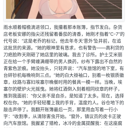
雨水顺着帽檐滴进领口，我攥着那本账簿，指节发白。杂货
店老板安娜的指尖还残留着番茄的清香，她刚才指着“C-7”的
代号说：“这是老乔的标记，他去年冬天‘意外’坠井前，在追
这批货的来源。”她的眼神里有恳求，也有警告——高利贷的
刀疤脸昨天刚砸了她店里的玻璃。我去了诊所。护士艾米丽
正在给一个手臂缠满绷带的男人换药，纱布下露出不自然的
青紫色淤痕。她没抬头，只轻声说：“汽车旅馆的地下室，有
台碎钞机每晚响到三点。”她的白大褂袖口，别着一枚银质徽
章，纹路与寡妇埃塞尔晚餐时用的餐具一模一样。当晚，埃
塞尔的壁炉火光摇曳。她将红酒倒入刻着相同纹章的杯子，
推到我面前：“你父亲不是自杀，是知道了太多。现在，选择
权在你。”她的手轻轻覆上我的手背，温度灼人。谷仓地下的
敲击声停了。我翻开账簿最后一页，那里用血写着一行小
字：“收割季，从清除害虫开始。”窗外，镇议员的皮卡正驶
向汽车旅馆。我握紧了猎枪，冰冷的金属提醒我：在这座腐