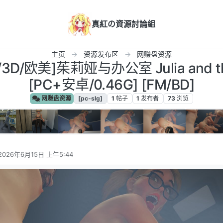
真紅の資源討論組
主页
资源发布区
网赚盘资源
G/3D/欧美]茱莉娅与办公室 Julia and t
[PC+安卓/0.46G] [FM/BD]
网赚盘资源
[pc-slg]
1
帖子
1
发布者
73
浏览
2026年6月15日 上午5:44
由 编辑