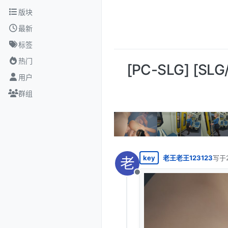
跳转至内容
版块
最新
标签
热门
[PC-SLG] [SL
用户
群组
key
老王老王123123
写于
老
最后
离线