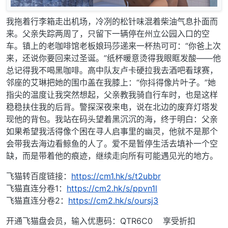
我拖着行李箱走出机场，冷冽的松针味混着柴油气息扑面而
来。父亲失踪两周了，只留下一辆停在州立公园入口的空
车。镇上的老咖啡馆老板娘玛莎递来一杯热可可：“你爸上次
来，还说你要回来过圣诞。”纸杯暖意烫得我眼眶发酸——他
总记得我不喝黑咖啡。高中队友卢卡硬拉我去酒吧看球赛，
邻座的艾琳把她的围巾盖在我膝上：“你抖得像片叶子。”她
指尖的温度让我突然想起，父亲教我骑自行车时，也是这样
稳稳扶住我的后背。警探深夜来电，说在北边的废弃灯塔发
现他的背包。我站在码头望着黑沉沉的海，终于明白：父亲
如果希望我活得像个困在寻人启事里的幽灵，他就不是那个
会带我去海边看鲸鱼的人了。爱不是暂停生活去填补一个空
缺，而是带着他的痕迹，继续走向所有可能遇见光的地方。
飞猫转百度链接：
https://cm1.hk/s/t2ubbr
飞猫直连分卷1：
https://cm2.hk/s/ppvn1l
飞猫直连分卷2：
https://cm2.hk/s/oursj3
开通飞猫盘会员，输入优惠码：QTR6C0 享受折扣