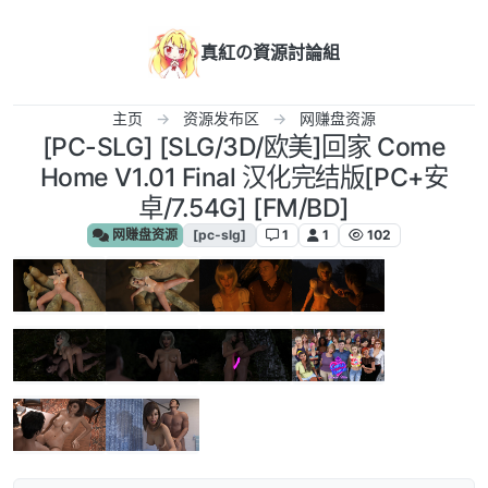
跳转至内容
真紅の資源討論組
主页
资源发布区
网赚盘资源
[PC-SLG] [SLG/3D/欧美]回家 Come
Home V1.01 Final 汉化完结版[PC+安
卓/7.54G] [FM/BD]
网赚盘资源
[pc-slg]
1
1
102