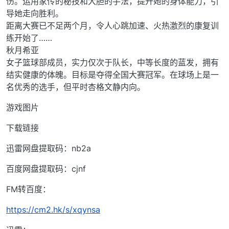
伤。运用家传的秘技和大胆的手法，提升她的身体能力，引
导她走向胜利。
距离大赛已不足两个月，令人心跳加速、火热激烈的康复训
练开始了……
秋月希亚
女子篮球部成员，实力仅次于队长，中等长度的蓝发，拥有
结实健康的体魄。目标是夺得全国大赛冠军。在球场上是一
名优秀的选手，但平时杏格文静内向。
游戏图片
下载链接
迅雷网盘提取码：nb2a
百度网盘提取码：cjnf
FM转百度：
https://cm2.hk/s/xqynsa