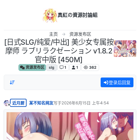
跳转至内容
真紅の資源討論組
主页
资源发布区
[日式SLG/纯爱/中出] 美少女专属按
摩师 ラブリラクゼーション v1.8.2
官中版 [450M]
资源发布区
slg
1
1
362
登录后回复
近月厨
某不知名网友
写于
2026年6月15日 上午4:54
最后由 编辑
离线