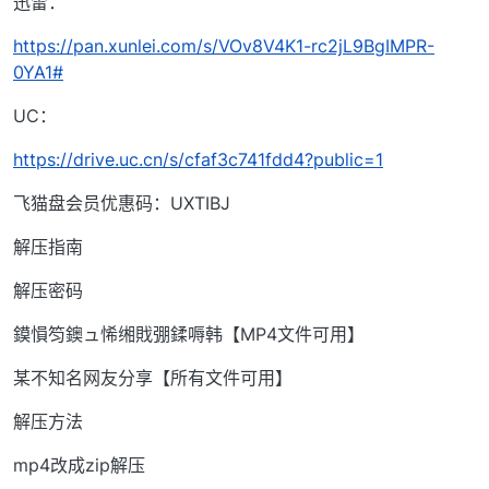
迅雷：
https://pan.xunlei.com/s/VOv8V4K1-rc2jL9BgIMPR-
0YA1#
UC：
https://drive.uc.cn/s/cfaf3c741fdd4?public=1
飞猫盘会员优惠码：UXTIBJ
解压指南
解压密码
鏌愪笉鐭ュ悕缃戝弸鍒嗕韩【MP4文件可用】
某不知名网友分享【所有文件可用】
解压方法
mp4改成zip解压