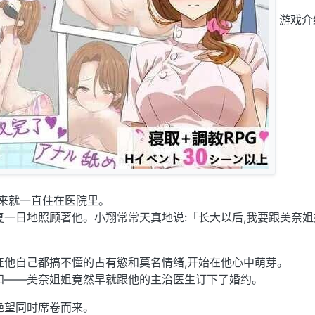
游戏介
以来就一直住在医院里。
复一日地照顾著他。小翔常常天真地说:「长大以后,我要跟美奈姐
连他自己都搞不懂的占有慾和莫名情绪,开始在他心中萌芽。
知——美奈姐姐竟然早就跟他的主治医生订下了婚约。
绝望同时席卷而来。