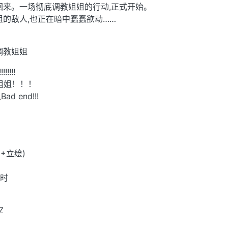
回来。一场彻底调教姐姐的行动,正式开始。
姐的敌人,也正在暗中蠢蠢欲动……
调教姐姐
!!!!!!!!
姐姐！！！
 end!!!
G+立绘)
小时
Z