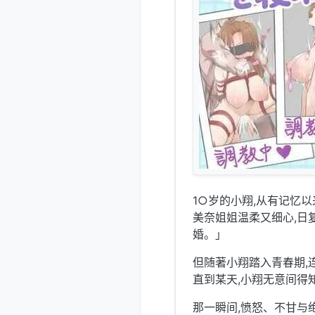
1○岁的小翔,从有记忆
美奈姐姐温柔又细心,日
婚。」
但随著小翔踏入青春期,
直到某天,小翔无意间得
那一瞬间,愤怒、不甘与