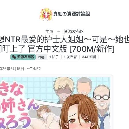
真紅の資源討論組
主页
资源发布区
] 想NTR最爱的护士大姐姐～可是～
们盯上了 官方中文版 [700M/新作]
资源发布区
rpg
1
帖子
1
发布者
341
浏览
026年6月15日 上午4:52
 编辑