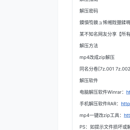
解压密码
鏌愪笉鐭ュ悕缃戝弸鍒嗕
某不知名网友分享【所
解压方法
mp4改成zip解压
同名分卷[7z.001 7z.
解压软件
电脑解压软件Winrar：
h
手机解压软件RAR：
htt
mp4一键改zip工具：
ht
PS：如提示文件损坏或