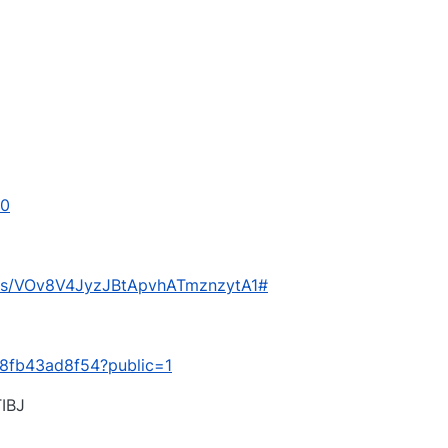
h0
om/s/VOv8V4JyzJBtApvhATmznzytA1#
f08fb43ad8f54?public=1
BJ