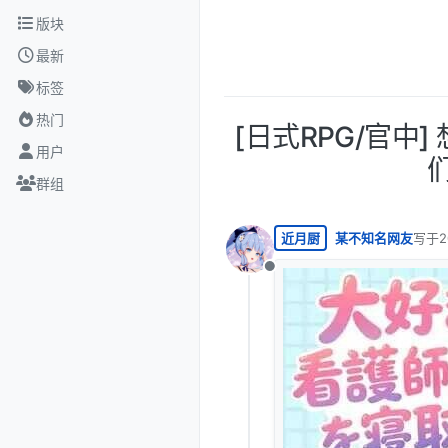
跳转至内容
版块
最新
标签
热门
[日式RPG/官中
用户
群组
近月厨
某不知名网友
写于
2
最后由
离线