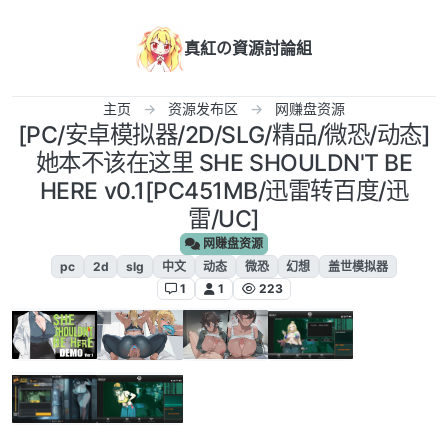
跳转至内容
真紅の資源討論組
主页
资源发布区
网赚盘资源
[PC/安卓模拟器/2D/SLG/精品/微恐/动态]
她本不该在这里 SHE SHOULDN'T BE
HERE v0.1[PC451MB/迅雷转百度/迅
雷/UC]
网赚盘资源
pc
2d
slg
中文
动态
微恐
幻想
盖世模拟器
1
1
223