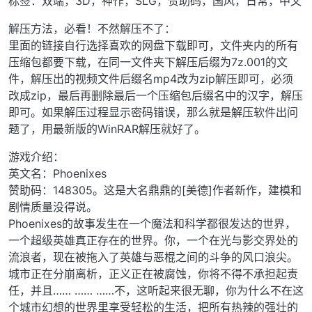
标签：双端，3D，神作，SLG，赞助码，国风，日常，中文
解压方法，必看！不然解压不了：
里面的链接自行选择喜欢的网盘下载即可，文件夹内的所有
压缩包都要下载，在同一文件夹下解压后缀为7z.001的文
件，解压出的视频文件后缀名mp4改为zip解压即可，必须
改成zip，最后再删除最后一个压缩包后缀名中的汉字，解压
即可。如果解压过程显示密码错误，那么就是解压软件出问
题了，用最新版的WinRAR解压就好了。
游戏介绍：
英文名：Phoenixes
赞助码：148305。这是大名鼎鼎的[美德]作者新作，建模和
剧情质量没得说。
Phoenixes的故事发生在一个魔法和科学都很发达的世界，
一个超级英雄真正存在的世界。你，一个在光与影交界处的
流浪者，现在被拖入了英雄与恶棍之间的斗争的风口浪尖。
城市正在分崩离析，正义正在被腐蚀，你将不得不承担起责
任，并且…… …… ……不，这听起来很无聊，你为什么不在这
个城市幻想的世界里享受轻松的生活，把所有热辣的强壮的