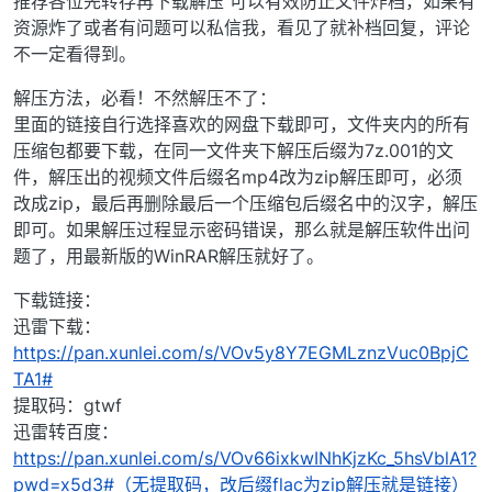
推荐各位先转存再下载解压 可以有效防止文件炸档，如果有
资源炸了或者有问题可以私信我，看见了就补档回复，评论
不一定看得到。
解压方法，必看！不然解压不了：
里面的链接自行选择喜欢的网盘下载即可，文件夹内的所有
压缩包都要下载，在同一文件夹下解压后缀为7z.001的文
件，解压出的视频文件后缀名mp4改为zip解压即可，必须
改成zip，最后再删除最后一个压缩包后缀名中的汉字，解压
即可。如果解压过程显示密码错误，那么就是解压软件出问
题了，用最新版的WinRAR解压就好了。
下载链接：
迅雷下载：
https://pan.xunlei.com/s/VOv5y8Y7EGMLznzVuc0BpjC
TA1#
提取码：gtwf
迅雷转百度：
https://pan.xunlei.com/s/VOv66ixkwINhKjzKc_5hsVblA1?
pwd=x5d3#（无提取码，改后缀flac为zip解压就是链接）