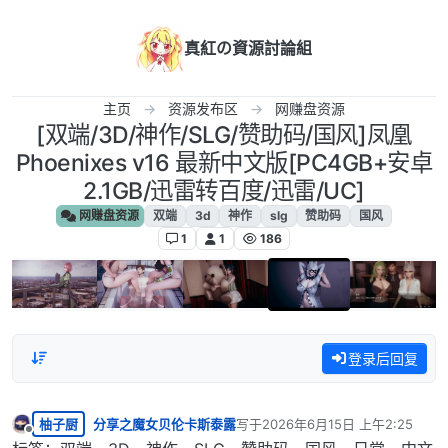
跳转至内容
真紅の資源討論組
主页
资源发布区
网赚盘资源
[双端/3D/神作/SLG/赞助码/国风]凤凰
Phoenixes v16 最新中文版[PC4GB+安卓
2.1GB/迅雷转百度/迅雷/UC]
网赚盘资源
双端
3d
神作
slg
赞助码
国风
1
1
186
登录后回复
柚子厨
分享之魔女贝伦卡斯泰露
写于
2026年6月15日 上午2:25
最后由 编辑
离线