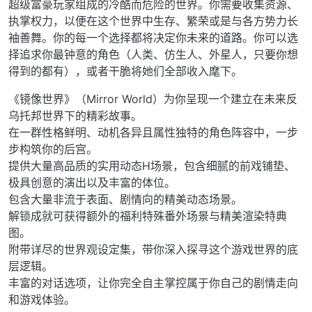
超级富豪玩家组成的冷酷而危险的世界。你需要收集资源、
执掌权力，以便在这个世界中生存、繁荣或是与各方势力长
袖善舞。你的每一个选择都将决定你未来的道路。你可以选
择追求你最钟意的角色（人类、仿生人、外星人，只要你想
得到的都有），或者干脆将她们全部收入麾下。
《镜像世界》（Mirror World）为你呈现一个建立在未来反
乌托邦世界下的精彩故事。
在一群性格鲜明、动机各异且属性独特的角色阵容中，一步
步构筑你的后宫。
提供大量高品质的实用动态H场景，包含细腻的前戏铺垫、
极具创意的演出以及丰富的体位。
包含大量非流于表面、剧情向的精美动态场景。
解锁成就可获得额外的福利特殊番外场景与精美渲染特典
图。
附带详尽的世界观设定集，带你深入探寻这个游戏世界的底
层逻辑。
丰富的对话选项，让你完全自主掌控属于你自己的剧情走向
和游戏体验。