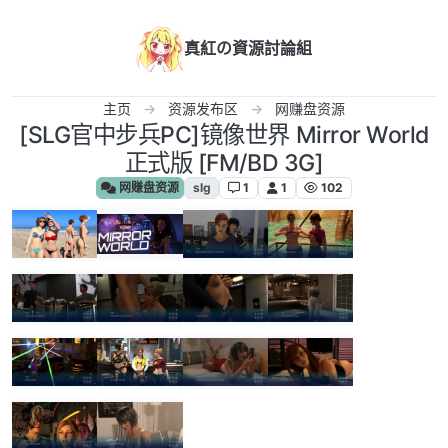
跳转至内容
真紅の資源討論組
主页
资源发布区
网赚盘资源
[SLG官中步兵PC]镜像世界 Mirror World
正式版 [FM/BD 3G]
网赚盘资源
slg
1
1
102