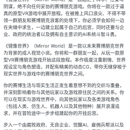
阴谋，绝不向任何妥协的赛博朋克游戏。你将在一款过于逼
真的原型VR游戏中展开旅程。在被推上风口浪尖、不得不带
领一群朋友和赛博朋克浪客的处境下，你必须学会如何一边
在夹缝中求生，一边建立起属于自己的后宫，同时还要与企
业、政府的统治者以及拥有自主意识的AI系统斗智斗勇。
《镜像世界》（Mirror World）是一款以未来赛博朋克世界
为背景的成人视觉小说。你将和一群朋友一起，从玩一款原
型VR赛博朋克游戏开始这段旅程。本作极度注重剧情、世界
观设定与角色塑造，并配有精美的动态CG，带你无缝穿梭于
现实世界与游戏中的赛博朋克世界之间。
你的赛博生活与现实生活正发生着意想不到的交织与重叠，
并深刻影响着你与其他玩家以及游戏原住民之间的关系。你
可以在现实与游戏世界中，向其他玩家以及各类游戏角色
（包括人类、仿生人、机器人以及其他物种）展开浪漫追
求，并在冒险途中一步步组建起你的开挂后宫。
步入一个由腐败政府、无良企业、觉醒AI、雇佣兵帮派以及