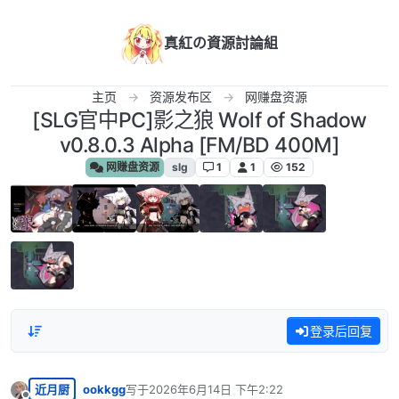
跳转至内容
真紅の資源討論組
主页
资源发布区
网赚盘资源
[SLG官中PC]影之狼 Wolf of Shadow
v0.8.0.3 Alpha [FM/BD 400M]
网赚盘资源
slg
1
1
152
登录后回复
近月厨
ookkgg
写于
2026年6月14日 下午2:22
最后由 编辑