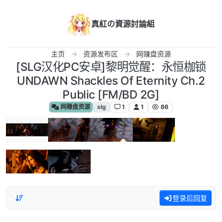
跳转至内容
真紅の資源討論組
主页
资源发布区
网赚盘资源
[SLG汉化PC安卓]黎明觉醒：永恒枷锁
UNDAWN Shackles Of Eternity Ch.2
Public [FM/BD 2G]
网赚盘资源
slg
1
1
86
登录后回复