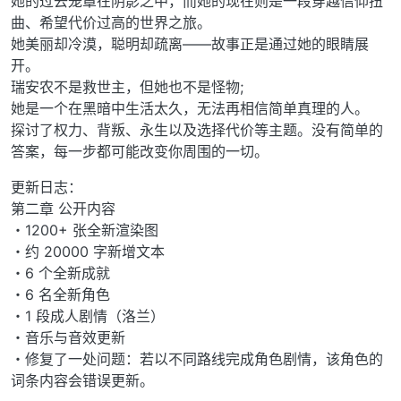
她的过去笼罩在阴影之中，而她的现在则是一段穿越信仰扭
曲、希望代价过高的世界之旅。
她美丽却冷漠，聪明却疏离——故事正是通过她的眼睛展
开。
瑞安农不是救世主，但她也不是怪物;
她是一个在黑暗中生活太久，无法再相信简单真理的人。
探讨了权力、背叛、永生以及选择代价等主题。没有简单的
答案，每一步都可能改变你周围的一切。
更新日志：
第二章 公开内容
・1200+ 张全新渲染图
・约 20000 字新增文本
・6 个全新成就
・6 名全新角色
・1 段成人剧情（洛兰）
・音乐与音效更新
・修复了一处问题：若以不同路线完成角色剧情，该角色的
词条内容会错误更新。