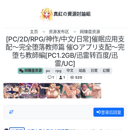
跳转至内容
真紅の資源討論組
主页
资源发布区
网赚盘资源
[PC/2D/RPG/神作/中文/日常]催眠应用支
配～完全堕落教师篇 催○アプリ支配〜完
堕ち教師編[PC1.2GB/迅雷转百度/迅
雷/UC]
网赚盘资源
pc
rpg
中文
动态
日常
幻想
1
1
520
登录后回复