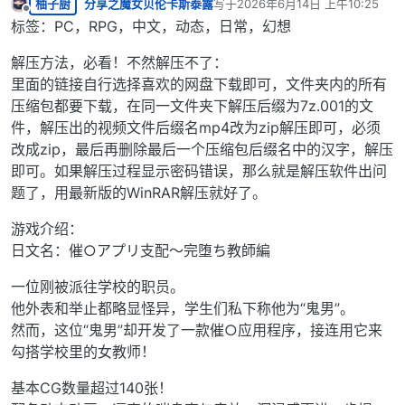
柚子厨
分享之魔女贝伦卡斯泰露
写于
2026年6月14日 上午10:25
最后由 编辑
离线
标签：PC，RPG，中文，动态，日常，幻想
解压方法，必看！不然解压不了：
里面的链接自行选择喜欢的网盘下载即可，文件夹内的所有
压缩包都要下载，在同一文件夹下解压后缀为7z.001的文
件，解压出的视频文件后缀名mp4改为zip解压即可，必须
改成zip，最后再删除最后一个压缩包后缀名中的汉字，解压
即可。如果解压过程显示密码错误，那么就是解压软件出问
题了，用最新版的WinRAR解压就好了。
游戏介绍：
日文名：催○アプリ支配〜完堕ち教師編
一位刚被派往学校的职员。
他外表和举止都略显怪异，学生们私下称他为“鬼男”。
然而，这位“鬼男”却开发了一款催○应用程序，接连用它来
勾搭学校里的女教师！
基本CG数量超过140张！