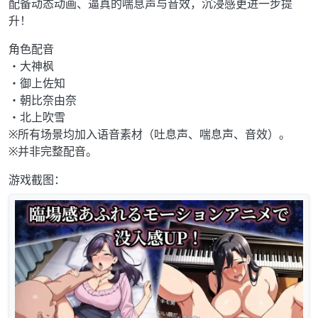
配备动态动画、逼真的喘息声与音效，沉浸感更进一步提
升！
角色配音
・大神枫
・御上佐知
・朝比奈由奈
・北上吹雪
※所有场景均加入语音素材（吐息声、喘息声、音效）。
※并非完整配音。
游戏截图：