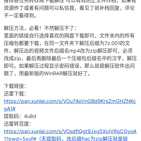
推荐各位先转存再下载解压 可以有效防止文件炸档，如果有
资源炸了或者有问题可以私信我，看见了就补档回复，评论
不一定看得到。
解压方法，必看！不然解压不了：
里面的链接自行选择喜欢的网盘下载即可，文件夹内的所有
压缩包都要下载，在同一文件夹下解压后缀为7z.001的文
件，解压出的视频文件后缀名mp4改为zip解压即可，必须
改成zip，最后再删除最后一个压缩包后缀名中的汉字，解压
即可。如果解压过程显示密码错误，那么就是解压软件出问
题了，用最新版的WinRAR解压就好了。
下载链接：
迅雷下载：
https://pan.xunlei.com/s/VOu74pVnGBd9KrsZmGHZNKc
gA1#
提取码：4u8d
迅雷转百度：
https://pan.xunlei.com/s/VOsdflQgt9Jxq5XolVRgCGyoA
1?pwd=5xuf#（无提取码，改后缀flac为zip解压就是链