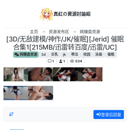
跳转至内容
真紅の資源討論組
主页
资源发布区
网赚盘资源
[3D/无敌建模/神作/JK/催眠][Jerid] 催眠
合集1[215MB/迅雷转百度/迅雷/UC]
网赚盘资源
3d
巨乳
jk
蒂法
校园
泳装
催眠
1
1
534
登录后回复