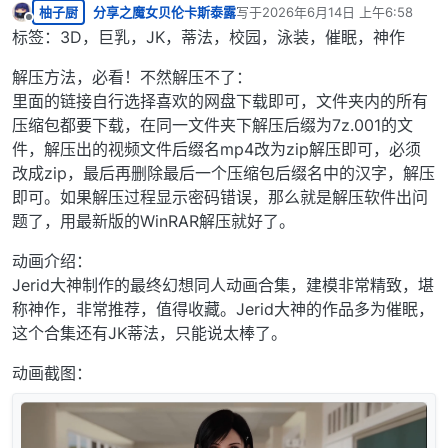
柚子厨
分享之魔女贝伦卡斯泰露
写于
2026年6月14日 上午6:58
最后由 编辑
离线
标签：3D，巨乳，JK，蒂法，校园，泳装，催眠，神作
解压方法，必看！不然解压不了：
里面的链接自行选择喜欢的网盘下载即可，文件夹内的所有
压缩包都要下载，在同一文件夹下解压后缀为7z.001的文
件，解压出的视频文件后缀名mp4改为zip解压即可，必须
改成zip，最后再删除最后一个压缩包后缀名中的汉字，解压
即可。如果解压过程显示密码错误，那么就是解压软件出问
题了，用最新版的WinRAR解压就好了。
动画介绍：
Jerid大神制作的最终幻想同人动画合集，建模非常精致，堪
称神作，非常推荐，值得收藏。Jerid大神的作品多为催眠，
这个合集还有JK蒂法，只能说太棒了。
动画截图：