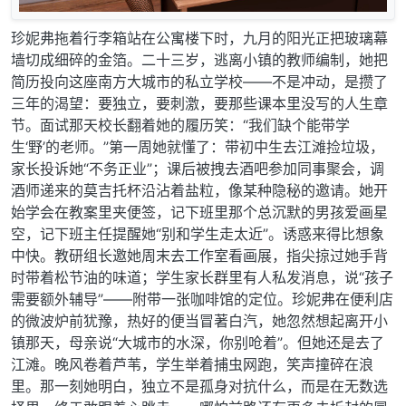
珍妮弗拖着行李箱站在公寓楼下时，九月的阳光正把玻璃幕
墙切成细碎的金箔。二十三岁，逃离小镇的教师编制，她把
简历投向这座南方大城市的私立学校——不是冲动，是攒了
三年的渴望：要独立，要刺激，要那些课本里没写的人生章
节。面试那天校长翻着她的履历笑：“我们缺个能带学
生‘野’的老师。”第一周她就懂了：带初中生去江滩捡垃圾，
家长投诉她“不务正业”；课后被拽去酒吧参加同事聚会，调
酒师递来的莫吉托杯沿沾着盐粒，像某种隐秘的邀请。她开
始学会在教案里夹便签，记下班里那个总沉默的男孩爱画星
空，记下班主任提醒她“别和学生走太近”。诱惑来得比想象
中快。教研组长邀她周末去工作室看画展，指尖掠过她手背
时带着松节油的味道；学生家长群里有人私发消息，说“孩子
需要额外辅导”——附带一张咖啡馆的定位。珍妮弗在便利店
的微波炉前犹豫，热好的便当冒著白汽，她忽然想起离开小
镇那天，母亲说“大城市的水深，你别呛着”。但她还是去了
江滩。晚风卷着芦苇，学生举着捕虫网跑，笑声撞碎在浪
里。那一刻她明白，独立不是孤身对抗什么，而是在无数选