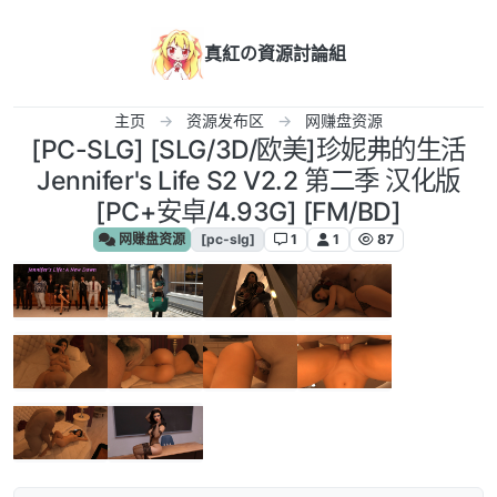
跳转至内容
真紅の資源討論組
主页
资源发布区
网赚盘资源
[PC-SLG] [SLG/3D/欧美]珍妮弗的生活
Jennifer's Life S2 V2.2 第二季 汉化版
[PC+安卓/4.93G] [FM/BD]
网赚盘资源
[pc-slg]
1
1
87