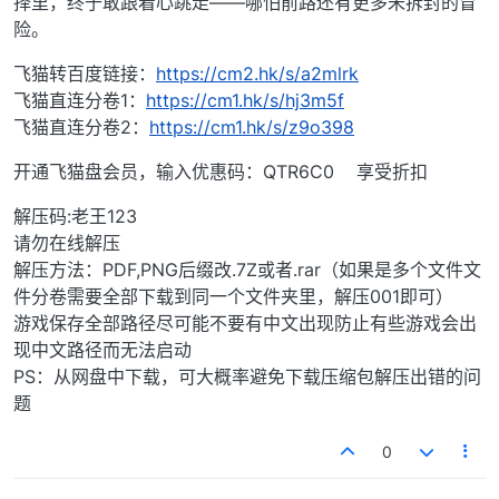
择里，终于敢跟着心跳走——哪怕前路还有更多未拆封的冒
险。
飞猫转百度链接：
https://cm2.hk/s/a2mlrk
飞猫直连分卷1：
https://cm1.hk/s/hj3m5f
飞猫直连分卷2：
https://cm1.hk/s/z9o398
开通飞猫盘会员，输入优惠码：QTR6C0 享受折扣
解压码:老王123
请勿在线解压
解压方法：PDF,PNG后缀改.7Z或者.rar（如果是多个文件文
件分卷需要全部下载到同一个文件夹里，解压001即可）
游戏保存全部路径尽可能不要有中文出现防止有些游戏会出
现中文路径而无法启动
PS：从网盘中下载，可大概率避免下载压缩包解压出错的问
题
0