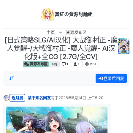
跳转至内容
真紅の資源討論組
主页
资源发布区
[日式策略SLG/AI汉化] 大战御村正 -魔
人觉醒-/大戦御村正 -魔人覚醒- AI汉
化版+全CG [2.7G/全CV]
资源发布区
slg
1
1
251
登录后回复
近月厨
某不知名网友
写于
2026年6月14日 上午5:20
最后由 编辑
离线