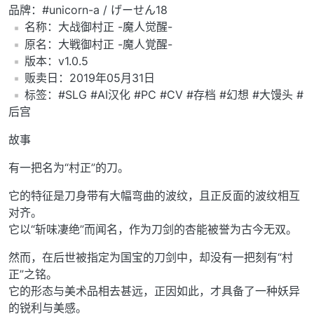
品牌：#unicorn-a / げーせん18
️名称：大战御村正 -魔人觉醒-
️原名：大戦御村正 -魔人覚醒-
️版本：v1.0.5
️贩卖日：2019年05月31日
️标签：#SLG #AI汉化 #PC #CV #存档 #幻想 #大馒头 #
后宫
故事
有一把名为“村正”的刀。
它的特征是刀身带有大幅弯曲的波纹，且正反面的波纹相互
对齐。
它以“斩味凄绝”而闻名，作为刀剑的杏能被誉为古今无双。
然而，在后世被指定为国宝的刀剑中，却没有一把刻有“村
正”之铭。
它的形态与美术品相去甚远，正因如此，才具备了一种妖异
的锐利与美感。