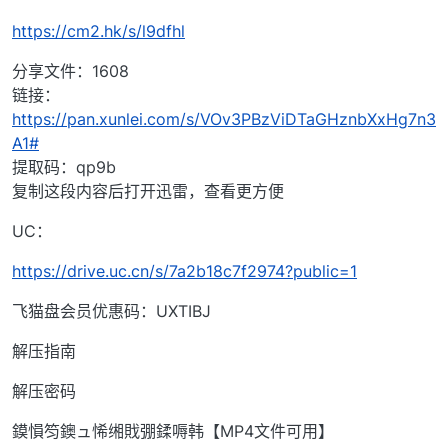
https://cm2.hk/s/l9dfhl
分享文件：1608
链接：
https://pan.xunlei.com/s/VOv3PBzViDTaGHznbXxHg7n3
A1#
提取码：qp9b
复制这段内容后打开迅雷，查看更方便
UC：
https://drive.uc.cn/s/7a2b18c7f2974?public=1
飞猫盘会员优惠码：UXTIBJ
解压指南
解压密码
鏌愪笉鐭ュ悕缃戝弸鍒嗕韩【MP4文件可用】