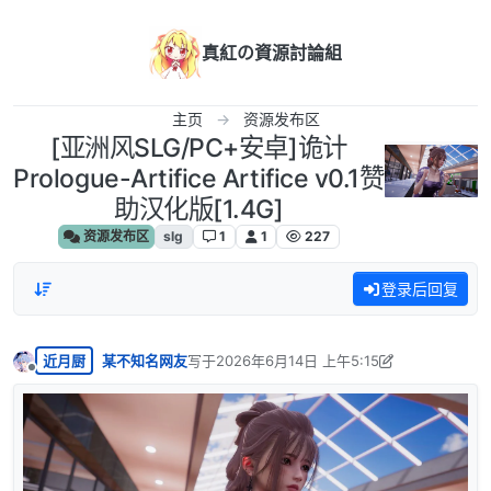
跳转至内容
真紅の資源討論組
主页
资源发布区
[亚洲风SLG/PC+安卓]诡计
Prologue-Artifice Artifice v0.1赞
助汉化版[1.4G]
资源发布区
slg
1
1
227
登录后回复
近月厨
某不知名网友
写于
2026年6月14日 上午5:15
最后由 某不知名网友 编辑
2026年6月14日 上午3
离线