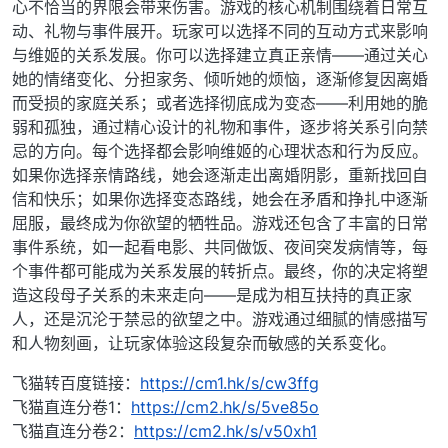
心不恰当的界限会带来伤害。游戏的核心机制围绕着日常互
动、礼物与事件展开。玩家可以选择不同的互动方式来影响
与维姬的关系发展。你可以选择建立真正亲情——通过关心
她的情绪变化、分担家务、倾听她的烦恼，逐渐修复因离婚
而受损的家庭关系；或者选择彻底成为变态——利用她的脆
弱和孤独，通过精心设计的礼物和事件，逐步将关系引向禁
忌的方向。每个选择都会影响维姬的心理状态和行为反应。
如果你选择亲情路线，她会逐渐走出离婚阴影，重新找回自
信和快乐；如果你选择变态路线，她会在矛盾和挣扎中逐渐
屈服，最终成为你欲望的牺牲品。游戏还包含了丰富的日常
事件系统，如一起看电影、共同做饭、夜间突发病情等，每
个事件都可能成为关系发展的转折点。最终，你的决定将塑
造这段母子关系的未来走向——是成为相互扶持的真正家
人，还是沉沦于禁忌的欲望之中。游戏通过细腻的情感描写
和人物刻画，让玩家体验这段复杂而敏感的关系变化。
飞猫转百度链接：
https://cm1.hk/s/cw3ffg
飞猫直连分卷1：
https://cm2.hk/s/5ve85o
飞猫直连分卷2：
https://cm2.hk/s/v50xh1