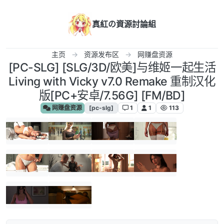
跳转至内容
真紅の資源討論組
主页
资源发布区
网赚盘资源
[PC-SLG] [SLG/3D/欧美]与维姬一起生活
Living with Vicky v7.0 Remake 重制汉化
版[PC+安卓/7.56G] [FM/BD]
网赚盘资源
[pc-slg]
1
1
113