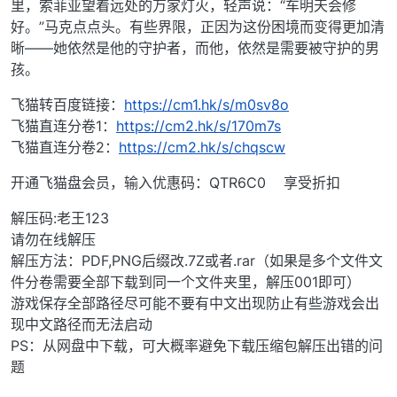
里，索菲亚望着远处的万家灯火，轻声说：“车明天会修
好。”马克点点头。有些界限，正因为这份困境而变得更加清
晰——她依然是他的守护者，而他，依然是需要被守护的男
孩。
飞猫转百度链接：
https://cm1.hk/s/m0sv8o
飞猫直连分卷1：
https://cm2.hk/s/170m7s
飞猫直连分卷2：
https://cm2.hk/s/chqscw
开通飞猫盘会员，输入优惠码：QTR6C0 享受折扣
解压码:老王123
请勿在线解压
解压方法：PDF,PNG后缀改.7Z或者.rar（如果是多个文件文
件分卷需要全部下载到同一个文件夹里，解压001即可）
游戏保存全部路径尽可能不要有中文出现防止有些游戏会出
现中文路径而无法启动
PS：从网盘中下载，可大概率避免下载压缩包解压出错的问
题