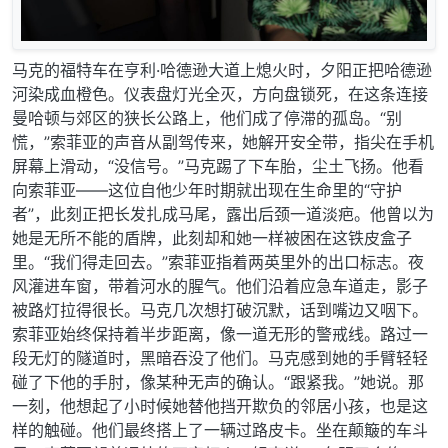
马克的福特车在亨利·哈德逊大道上熄火时，夕阳正把哈德逊
河染成血橙色。仪表盘灯光全灭，方向盘锁死，在这条连接
曼哈顿与郊区的狭长公路上，他们成了停滞的孤岛。“别
慌，”索菲亚的声音从副驾传来，她解开安全带，指尖在手机
屏幕上滑动，“没信号。”马克踢了下车胎，尘土飞扬。他看
向索菲亚——这位自他少年时期就出现在生命里的“守护
者”，此刻正把长发扎成马尾，露出后颈一道淡疤。他曾以为
她是无所不能的盾牌，此刻却和她一样被困在这铁皮盒子
里。“我们得走回去。”索菲亚指着两英里外的出口标志。夜
风灌进车窗，带着河水的腥气。他们沿着应急车道走，影子
被路灯拉得很长。马克几次想打破沉默，话到嘴边又咽下。
索菲亚始终保持着半步距离，像一道无形的警戒线。路过一
段无灯的隧道时，黑暗吞没了他们。马克感到她的手臂轻轻
碰了下他的手肘，像某种无声的确认。“跟紧我。”她说。那
一刻，他想起了小时候她替他挡开欺负的邻居小孩，也是这
样的触碰。他们最终搭上了一辆过路皮卡。坐在颠簸的车斗