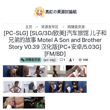
跳转至内容
真紅の資源討論組
主页
资源发布区
网赚盘资源
[PC-SLG] [SLG/3D/欧美]汽车旅馆 儿子和
兄弟的故事 Motel A Son and Brother
Story V0.39 汉化版[PC+安卓/5.03G]
[FM/BD]
网赚盘资源
[pc-slg]
1
1
106